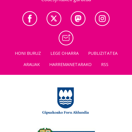
HONI BURUZ
LEGE OHARRA
PUBLIZITATEA
ARAUAK
HARREMANETARAKO
RSS