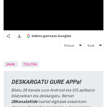
Gehitu gaitzazu Googlen
Entzun
Itzuli
JAIAK
TOLOSA
DESKARGATU GURE APPa!
Bilatu 28 Kanala zure Android eta iOS aplikazio
bilatzailean eta deskargatu. Bertan
28KanalaKide
txartel digitalak eskaintzen