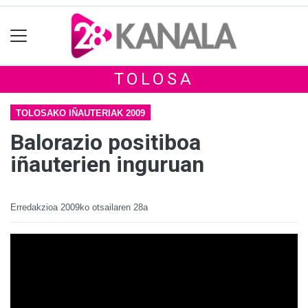
TOLOSA
TOLOSAKO IÑAUTERIAK 2009
Balorazio positiboa
iñauterien inguruan
Erredakzioa
2009ko otsailaren 28a