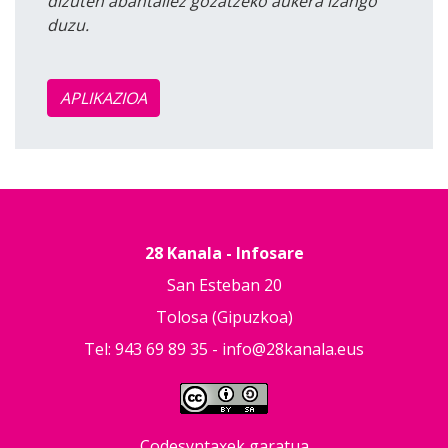
dizuten abantailez gozatzeko aukera izango
duzu.
APLIKAZIOA
28 Kanala - Infosare
San Esteban 20
Tolosa (Gipuzkoa)
Tel: 943 69 89 35 -
info@28kanala.eus
Codesyntaxek garatua