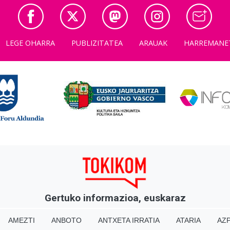
LEGE OHARRA
PUBLIZITATEA
ARAUAK
HARREMANE
Gertuko informazioa, euskaraz
AMEZTI
ANBOTO
ANTXETA IRRATIA
ATARIA
AZP