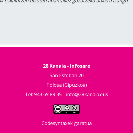
lak eskaintzen dizuten abantailez gozatzeko aukera izango
28 Kanala - Infosare
San Esteban 20
Tolosa (Gipuzkoa)
Tel: 943 69 89 35 -
info@28kanala.eus
Codesyntaxek garatua