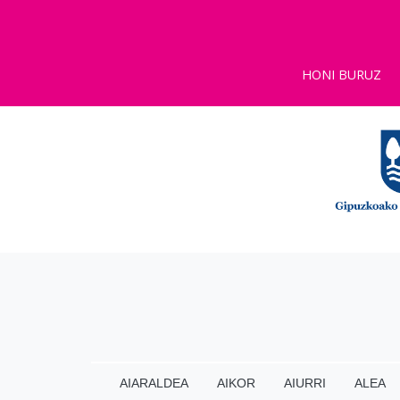
HONI BURUZ
AIARALDEA
AIKOR
AIURRI
ALEA