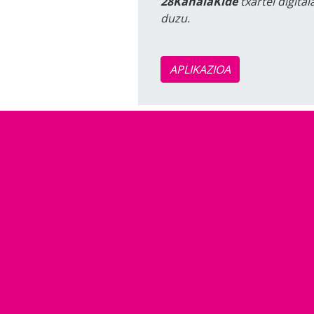
28KanalaKide
txartel digita
duzu.
APLIKAZIOA