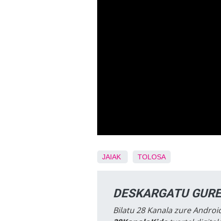
JAIAK
TOLOSA
DESKARGATU GURE
Bilatu 28 Kanala zure Android