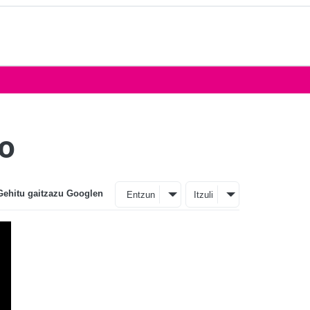
ko
Gehitu gaitzazu Googlen
Entzun
Itzuli