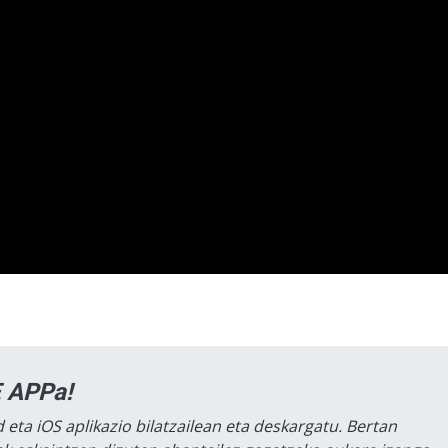
 APPa!
 eta iOS aplikazio bilatzailean eta deskargatu. Bertan