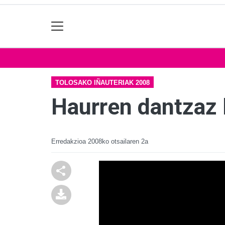
TOLOSAKO IÑAUTERIAK 2008
Haurren dantzaz 
Erredakzioa
2008ko otsailaren 2a