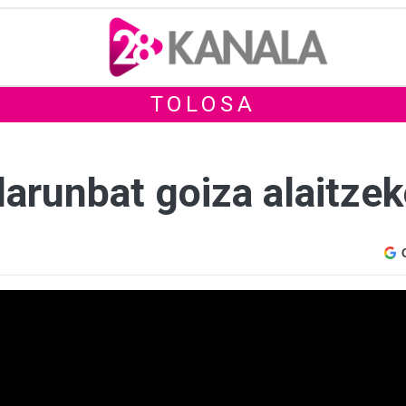
TOLOSA
larunbat goiza alaitze