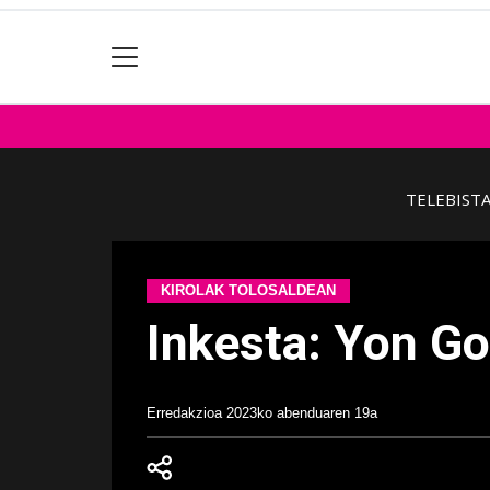
TELEBIST
KIROLAK TOLOSALDEAN
Inkesta: Yon G
Erredakzioa
2023ko abenduaren 19a