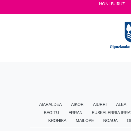
HONI BURUZ
AIARALDEA
AIKOR
AIURRI
ALEA
BEGITU
ERRAN
EUSKALERRIA IRRA
KRONIKA
MAILOPE
NOAUA
O