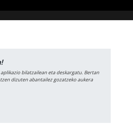
!
 aplikazio bilatzailean eta deskargatu. Bertan
intzen dizuten abantailez gozatzeko aukera