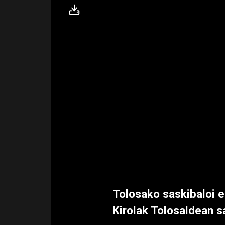
Tolosako saskibaloi e
Kirolak Tolosaldean s