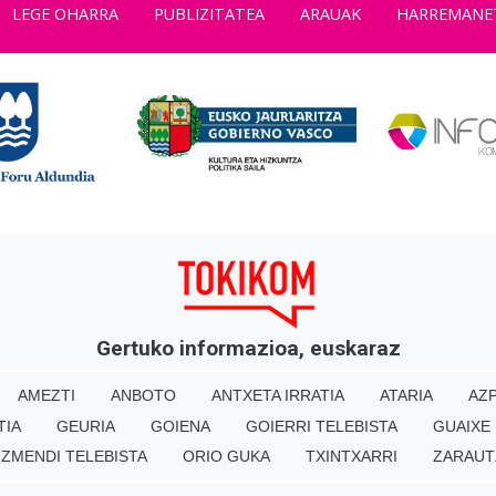
LEGE OHARRA
PUBLIZITATEA
ARAUAK
HARREMANE
Gertuko informazioa, euskaraz
AMEZTI
ANBOTO
ANTXETA IRRATIA
ATARIA
AZP
TIA
GEURIA
GOIENA
GOIERRI TELEBISTA
GUAIXE
IZMENDI TELEBISTA
ORIO GUKA
TXINTXARRI
ZARAUT