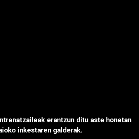
ntrenatzaileak erantzun ditu aste honetan
aioko inkestaren galderak.