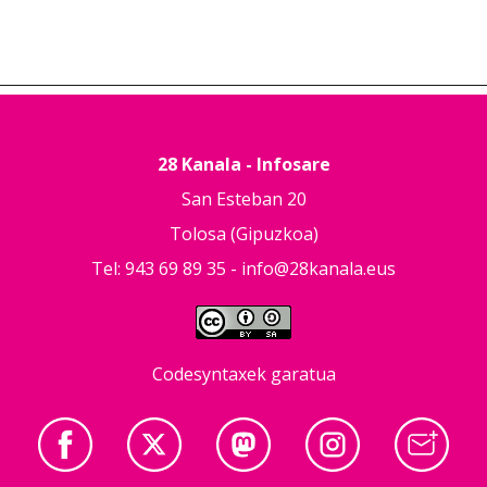
28 Kanala - Infosare
San Esteban 20
Tolosa (Gipuzkoa)
Tel: 943 69 89 35 -
info@28kanala.eus
Codesyntaxek garatua