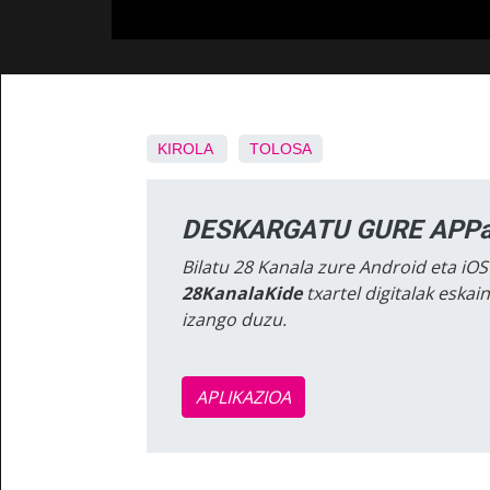
KIROLA
TOLOSA
DESKARGATU GURE APPa
Bilatu 28 Kanala zure Android eta iOS
28KanalaKide
txartel digitalak eska
izango duzu.
APLIKAZIOA