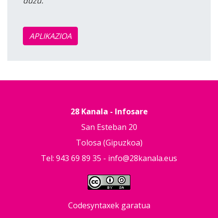
duzu.
APLIKAZIOA
28 Kanala - Infosare
San Esteban 20
Tolosa (Gipuzkoa)
Tel: 943 69 89 35 -
info@28kanala.eus
Codesyntaxek garatua