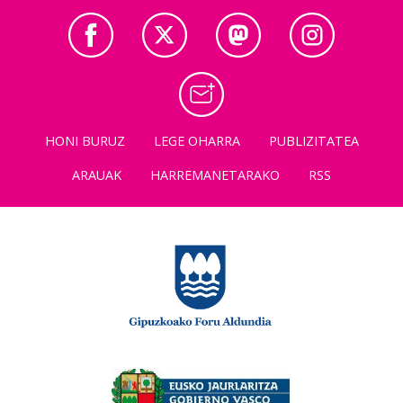
HONI BURUZ
LEGE OHARRA
PUBLIZITATEA
ARAUAK
HARREMANETARAKO
RSS