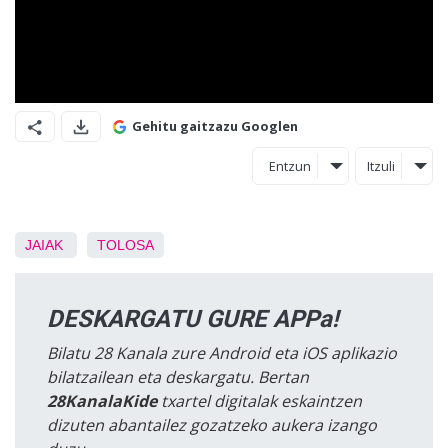
Gehitu gaitzazu Googlen
Entzun
Itzuli
JAIAK
TOLOSA
DESKARGATU GURE APPa!
Bilatu 28 Kanala zure Android eta iOS aplikazio
bilatzailean eta deskargatu. Bertan
28KanalaKide
txartel digitalak eskaintzen
dizuten abantailez gozatzeko aukera izango