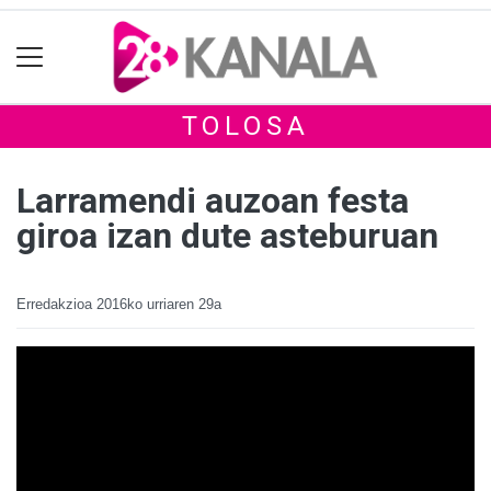
TOLOSA
Larramendi auzoan festa
giroa izan dute asteburuan
Erredakzioa
2016ko urriaren 29a