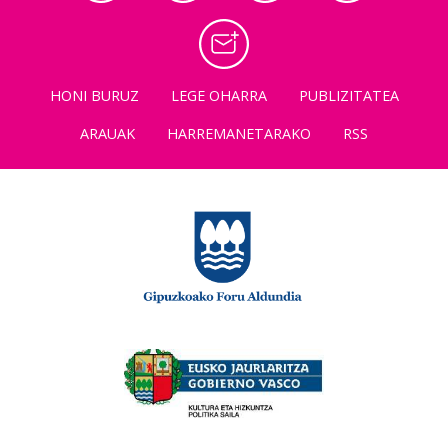
HONI BURUZ
LEGE OHARRA
PUBLIZITATEA
ARAUAK
HARREMANETARAKO
RSS