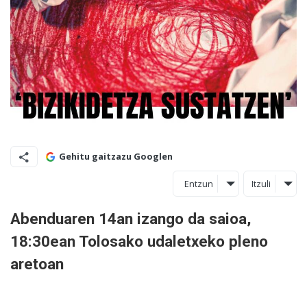
Gehitu gaitzazu Googlen
Entzun
Itzuli
Abenduaren 14an izango da saioa,
18:30ean Tolosako udaletxeko pleno
aretoan