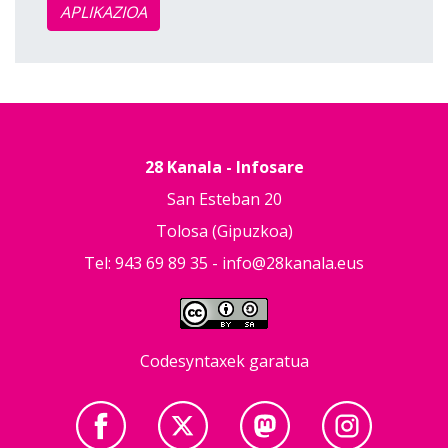
APLIKAZIOA
28 Kanala - Infosare
San Esteban 20
Tolosa (Gipuzkoa)
Tel: 943 69 89 35 -
info@28kanala.eus
Codesyntaxek garatua