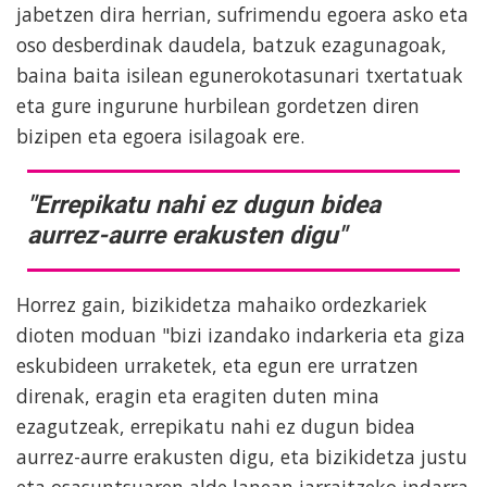
jabetzen dira herrian, sufrimendu egoera asko eta
oso desberdinak daudela, batzuk ezagunagoak,
baina baita isilean egunerokotasunari txertatuak
eta gure ingurune hurbilean gordetzen diren
bizipen eta egoera isilagoak ere.
"Errepikatu nahi ez dugun bidea
aurrez-aurre erakusten digu"
Horrez gain, bizikidetza mahaiko ordezkariek
dioten moduan "bizi izandako indarkeria eta giza
eskubideen urraketek, eta egun ere urratzen
direnak, eragin eta eragiten duten mina
ezagutzeak, errepikatu nahi ez dugun bidea
aurrez-aurre erakusten digu, eta bizikidetza justu