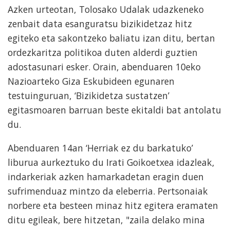
Azken urteotan, Tolosako Udalak udazkeneko
zenbait data esanguratsu bizikidetzaz hitz
egiteko eta sakontzeko baliatu izan ditu, bertan
ordezkaritza politikoa duten alderdi guztien
adostasunari esker. Orain, abenduaren 10eko
Nazioarteko Giza Eskubideen egunaren
testuinguruan, ‘Bizikidetza sustatzen’
egitasmoaren barruan beste ekitaldi bat antolatu
du.
Abenduaren 14an ‘Herriak ez du barkatuko’
liburua aurkeztuko du Irati Goikoetxea idazleak,
indarkeriak azken hamarkadetan eragin duen
sufrimenduaz mintzo da eleberria. Pertsonaiak
norbere eta besteen minaz hitz egitera eramaten
ditu egileak, bere hitzetan, "zaila delako mina