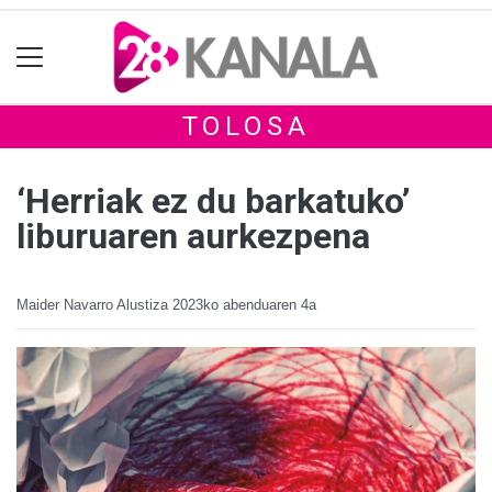
TOLOSA
‘Herriak ez du barkatuko’
liburuaren aurkezpena
Maider Navarro Alustiza
2023ko abenduaren 4a