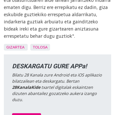
eta osasuntsuaren alde lanean jarraitzeko indarra
ematen digu. Berriz ere errepikatu ez dadin, giza
eskubide guztiekiko errespetua aldarrikatu,
indarkeria guztiak arbuiatu eta gainditzeko
bideak ireki eta gure gizartearen aniztasuna
errespetatu behar dugu guztiok".
GIZARTEA
TOLOSA
DESKARGATU GURE APPa!
Bilatu 28 Kanala zure Android eta iOS aplikazio
bilatzailean eta deskargatu. Bertan
28KanalaKide
txartel digitalak eskaintzen
dizuten abantailez gozatzeko aukera izango
duzu.