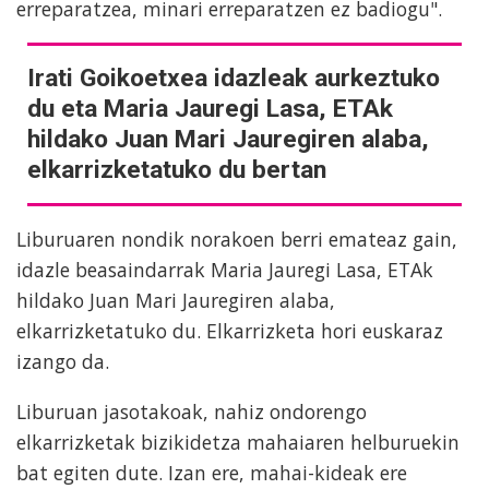
erreparatzea, minari erreparatzen ez badiogu".
Irati Goikoetxea idazleak aurkeztuko
du eta Maria Jauregi Lasa, ETAk
hildako Juan Mari Jauregiren alaba,
elkarrizketatuko du bertan
Liburuaren nondik norakoen berri emateaz gain,
idazle beasaindarrak Maria Jauregi Lasa, ETAk
hildako Juan Mari Jauregiren alaba,
elkarrizketatuko du. Elkarrizketa hori euskaraz
izango da.
Liburuan jasotakoak, nahiz ondorengo
elkarrizketak bizikidetza mahaiaren helburuekin
bat egiten dute. Izan ere, mahai-kideak ere