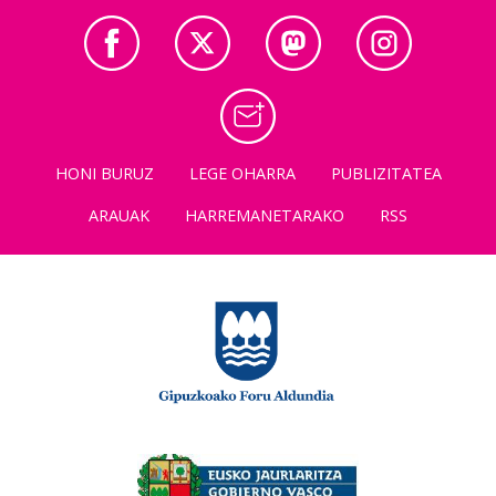
HONI BURUZ
LEGE OHARRA
PUBLIZITATEA
ARAUAK
HARREMANETARAKO
RSS