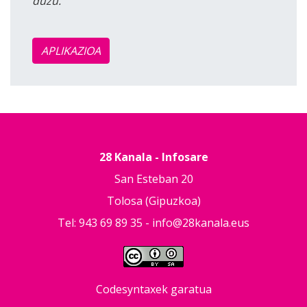
duzu.
APLIKAZIOA
28 Kanala - Infosare
San Esteban 20
Tolosa (Gipuzkoa)
Tel: 943 69 89 35 -
info@28kanala.eus
Codesyntaxek garatua