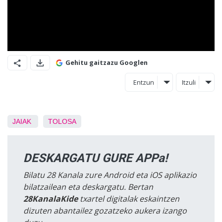
Gehitu gaitzazu Googlen
Entzun
Itzuli
JAIAK
TOLOSA
DESKARGATU GURE APPa!
Bilatu 28 Kanala zure Android eta iOS aplikazio
bilatzailean eta deskargatu. Bertan
28KanalaKide
txartel digitalak eskaintzen
dizuten abantailez gozatzeko aukera izango