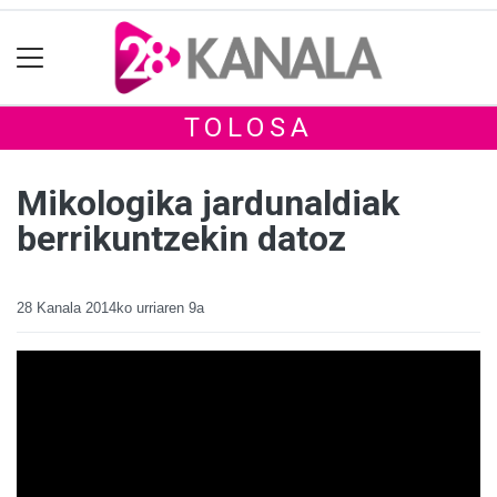
TOLOSA
Mikologika jardunaldiak
berrikuntzekin datoz
28 Kanala
2014ko urriaren 9a