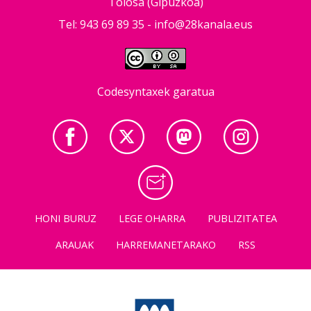
Tolosa (Gipuzkoa)
Tel: 943 69 89 35 -
info@28kanala.eus
Codesyntaxek garatua
HONI BURUZ
LEGE OHARRA
PUBLIZITATEA
ARAUAK
HARREMANETARAKO
RSS