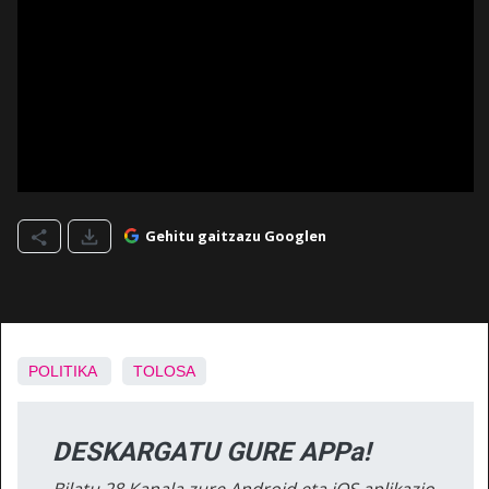
Gehitu gaitzazu Googlen
POLITIKA
TOLOSA
DESKARGATU GURE APPa!
Bilatu 28 Kanala zure Android eta iOS aplikazio