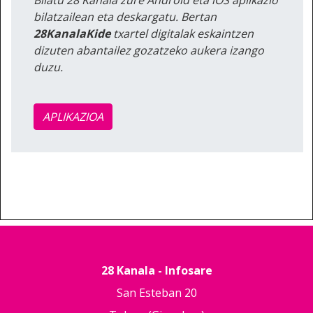
bilatzailean eta deskargatu. Bertan
28KanalaKide
txartel digitalak eskaintzen
dizuten abantailez gozatzeko aukera izango
duzu.
APLIKAZIOA
28 Kanala - Infosare
San Esteban 20