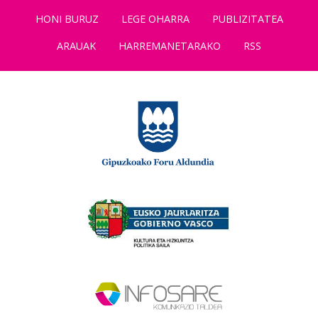
HONI BURUZ
LEGE OHARRA
PUBLIZITATEA
ARAUAK
HARREMANETARAKO
RSS