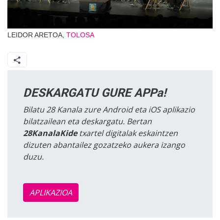
LEIDOR ARETOA,
TOLOSA
DESKARGATU GURE APPa!
Bilatu 28 Kanala zure Android eta iOS aplikazio
bilatzailean eta deskargatu. Bertan
28KanalaKide
txartel digitalak eskaintzen
dizuten abantailez gozatzeko aukera izango
duzu.
APLIKAZIOA