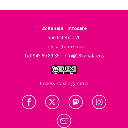
28 Kanala - Infosare
San Esteban 20
Tolosa (Gipuzkoa)
Tel: 943 69 89 35 -
info@28kanala.eus
Codesyntaxek garatua