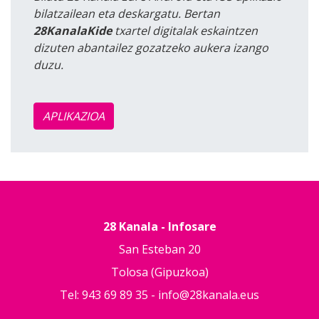
bilatzailean eta deskargatu. Bertan
28KanalaKide
txartel digitalak eskaintzen
dizuten abantailez gozatzeko aukera izango
duzu.
APLIKAZIOA
28 Kanala - Infosare
San Esteban 20
Tolosa (Gipuzkoa)
Tel: 943 69 89 35 -
info@28kanala.eus