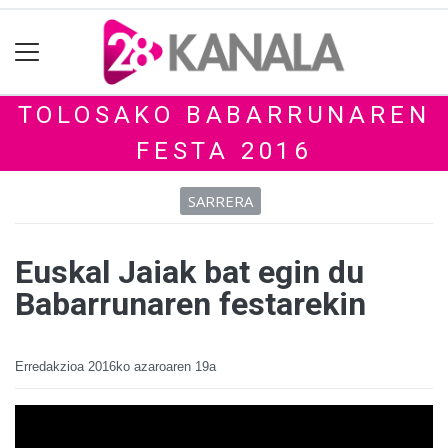
TOLOSAKO BABARRUNAREN
FESTA 2016
SARRERA
Euskal Jaiak bat egin du
Babarrunaren festarekin
Erredakzioa
2016ko azaroaren 19a