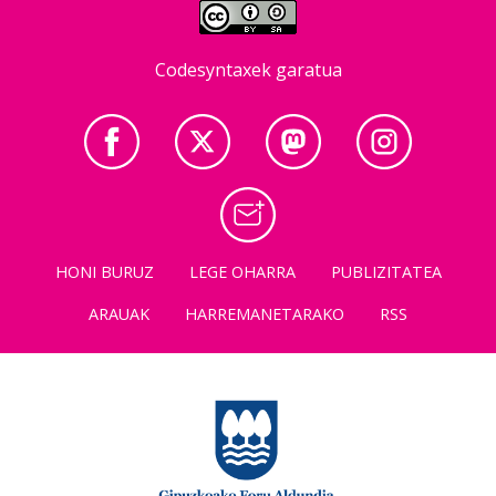
Codesyntaxek garatua
HONI BURUZ
LEGE OHARRA
PUBLIZITATEA
ARAUAK
HARREMANETARAKO
RSS