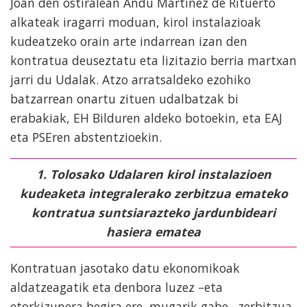
Joan den ostiralean Andu Martinez de Rituerto
alkateak iragarri moduan, kirol instalazioak
kudeatzeko orain arte indarrean izan den
kontratua deuseztatu eta lizitazio berria martxan
jarri du Udalak. Atzo arratsaldeko ezohiko
batzarrean onartu zituen udalbatzak bi
erabakiak, EH Bilduren aldeko botoekin, eta EAJ
eta PSEren abstentzioekin.
1. Tolosako Udalaren kirol instalazioen
kudeaketa integralerako zerbitzua emateko
kontratua suntsiarazteko jardunbideari
hasiera ematea
Kontratuan jasotako datu ekonomikoak
aldatzeagatik eta denbora luzez –eta
etorkizunera begira ere, mugarik gabe– zerbitzua