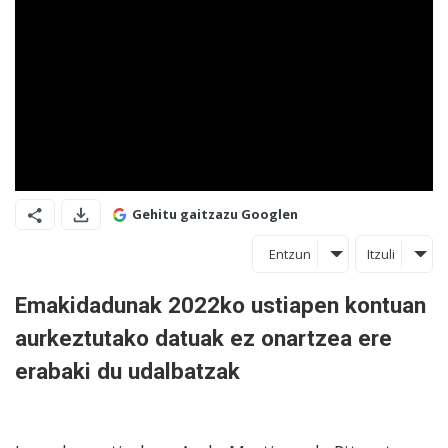
Gehitu gaitzazu Googlen
Entzun
Itzuli
Emakidadunak 2022ko ustiapen kontuan
aurkeztutako datuak ez onartzea ere
erabaki du udalbatzak