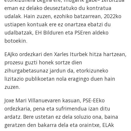
eman ez delako deuseztatuko du kontratua
udalak. Hain zuzen, ezohiko batzarrean, 2022ko
ustiapen kontuak ere ez onartzea ebatzi du
udalbatzak, EH Bilduren eta PSEren aldeko
botoekin.
EAJko ordezkari den Xarles Iturbek hitza hartzean,
prozesu guzti honek sortze dien
zihurgabetasunaz jardun da, etorkizuneko
lizitazio publikoetan nola eragingo duen hain
zuzen.
Joxe Mari Villanuevaren kasuan, PSE-EEko
ordezkaria, pena eta sufrimendua izan ditu
ardatz. Bere ustetan ez dela soluzio ona, baina
geratzen den bakarra dela eta oraintxe, ELAk