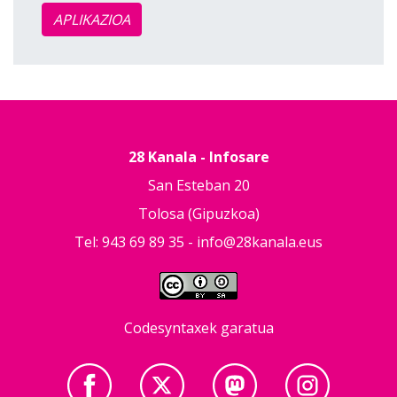
APLIKAZIOA
28 Kanala - Infosare
San Esteban 20
Tolosa (Gipuzkoa)
Tel: 943 69 89 35 -
info@28kanala.eus
Codesyntaxek garatua