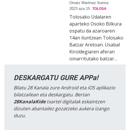
Oinatz Martinez Iturrioz
2023 aza 15
TOLOSA
Tolosako Udalaren
aparteko Osoko Bilkura
ospatu da azaroaren
14an iluntzean Tolosako
Batzar Aretoan. Usabal
Kiroldegiaren aferan
oinarritutako batzar…
DESKARGATU GURE APPa!
Bilatu 28 Kanala zure Android eta iOS aplikazio
bilatzailean eta deskargatu. Bertan
28KanalaKide
txartel digitalak eskaintzen
dizuten abantailez gozatzeko aukera izango
duzu.