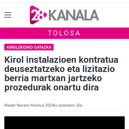
TOLOSA
KIROLDEGIKO GATAZKA
Kirol instalazioen kontratua
deuseztatzeko eta lizitazio
berria martxan jartzeko
prozedurak onartu dira
Maider Navarro Alustiza
2023ko azaroaren 15a