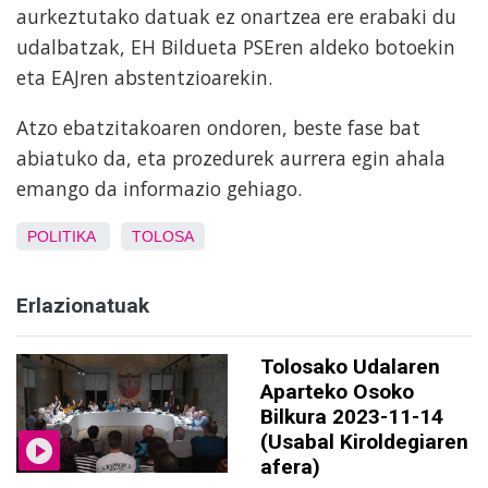
aurkeztutako datuak ez onartzea ere erabaki du
udalbatzak, EH Bildueta PSEren aldeko botoekin
eta EAJren abstentzioarekin.
Atzo ebatzitakoaren ondoren, beste fase bat
abiatuko da, eta prozedurek aurrera egin ahala
emango da informazio gehiago.
POLITIKA
TOLOSA
Erlazionatuak
Tolosako Udalaren
Aparteko Osoko
Bilkura 2023-11-14
(Usabal Kiroldegiaren
afera)