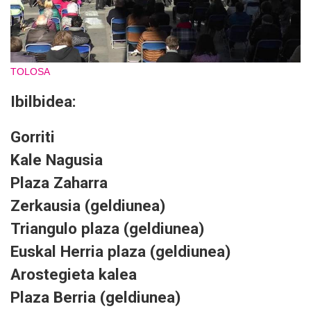
TOLOSA
Ibilbidea:
Gorriti
Kale Nagusia
Plaza Zaharra
Zerkausia (geldiunea)
Triangulo plaza (geldiunea)
Euskal Herria plaza (geldiunea)
Arostegieta kalea
Plaza Berria (geldiunea)