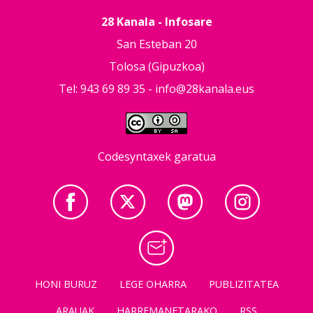
28 Kanala - Infosare
San Esteban 20
Tolosa (Gipuzkoa)
Tel: 943 69 89 35 -
info@28kanala.eus
Codesyntaxek garatua
HONI BURUZ
LEGE OHARRA
PUBLIZITATEA
ARAUAK
HARREMANETARAKO
RSS