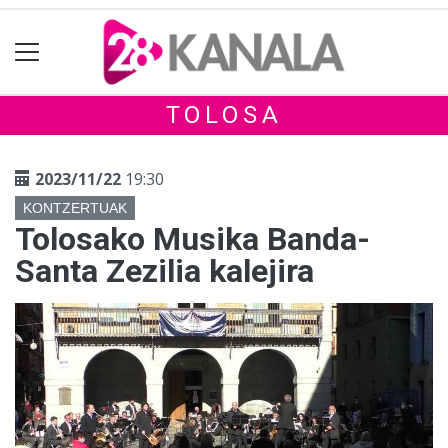
TOLOSA
2023/11/22
19:30
KONTZERTUAK
Tolosako Musika Banda-
Santa Zezilia kalejira