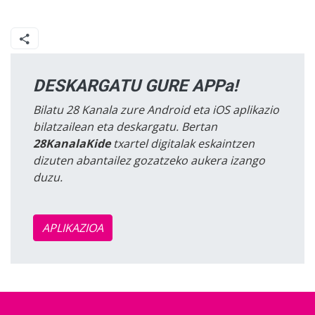
DESKARGATU GURE APPa!
Bilatu 28 Kanala zure Android eta iOS aplikazio
bilatzailean eta deskargatu. Bertan
28KanalaKide
txartel digitalak eskaintzen
dizuten abantailez gozatzeko aukera izango
duzu.
APLIKAZIOA