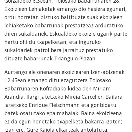
Goizaldeko 6:30ean, Tolosako Babarrunaren 28.
Ekoizleen Lehiaketak emango dio hasiera egunari,
ordu horretan piztuko baitituzte suak ekoizleen
lehiaketako babarrunak prestatzeaz arduratuko
diren sukaldariek. Eskualdeko ekoizle ugarik parte
hartu ohi du txapelketan, eta inguruko
sukaldariek patroi bera jarraituz prestatuko
dituzte babarrunak Triangulo Plazan.
Aurtengo ale onenaren ekoizlearen izen-abizenak
12:45ean emango ditu ezagutzera Tolosako
Babarrunaren Kofradiako kidea den Miriam
Arandia, Ilargi jatetxeko Mireia Carceller, Bailara
jatetxeko Enrique Fleischmann eta gonbidatu
batek osatutako epaimahaiak. Baina ekoizleena
ez da egun honetako txapelketa bakarra izaten;
izan ere, Gure Kaiola elkarteak antolatuta,