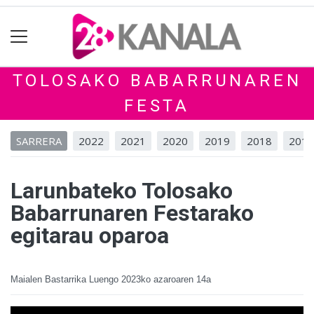
TOLOSAKO BABARRUNAREN
FESTA
SARRERA
2022
2021
2020
2019
2018
2017
Larunbateko Tolosako
Babarrunaren Festarako
egitarau oparoa
Maialen Bastarrika Luengo
2023ko azaroaren 14a