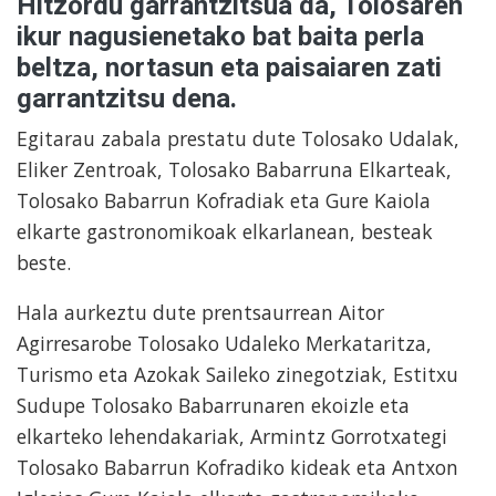
Hitzordu garrantzitsua da, Tolosaren
ikur nagusienetako bat baita perla
beltza, nortasun eta paisaiaren zati
garrantzitsu dena.
Egitarau zabala prestatu dute Tolosako Udalak,
Eliker Zentroak, Tolosako Babarruna Elkarteak,
Tolosako Babarrun Kofradiak eta Gure Kaiola
elkarte gastronomikoak elkarlanean, besteak
beste.
Hala aurkeztu dute prentsaurrean Aitor
Agirresarobe Tolosako Udaleko Merkataritza,
Turismo eta Azokak Saileko zinegotziak, Estitxu
Sudupe Tolosako Babarrunaren ekoizle eta
elkarteko lehendakariak, Armintz Gorrotxategi
Tolosako Babarrun Kofradiko kideak eta Antxon