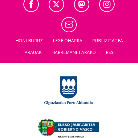
HONI BURUZ
LEGE OHARRA
PUBLIZITATEA
ARAUAK
HARREMANETARAKO
RSS