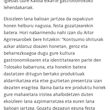
Iglesias Gure Kaiola elkarte gastronomikoko
lehendakariak.
Ekoizleen lana balioan jartzea da ospakizun
honen helburu nagusia, festa gozatzearekin
batera. Hori nabarmendu nahi izan du Aitor
Agirresarobek bere hitzekin: “Kontsumo ohiturak
azkar aldatuz doazen honetan, geroz eta
beharrezkoagoa dugu gure kultura
gastronomikoaren eta identitatearen parte den
Tolosako babarruna, eta honekin batera
dastatzen ditugun bertako produktuak
aldarrikatzea eta etxe guztietan presentzia izan
dezaten eragitea. Baina baita ere produktu horiek
gure mahaietara iristea ahalbidetzen duten
ekoizleen lana azpimarratzea eta euren lana
balioan jartzea. Gozatu dezagun eguna festa