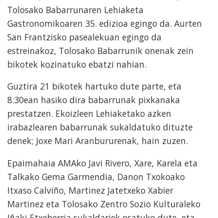
Tolosako Babarrunaren Lehiaketa
Gastronomikoaren 35. edizioa egingo da. Aurten
San Frantzisko pasealekuan egingo da
estreinakoz, Tolosako Babarrunik onenak zein
bikotek kozinatuko ebatzi nahian.
Guztira 21 bikotek hartuko dute parte, eta
8:30ean hasiko dira babarrunak pixkanaka
prestatzen. Ekoizleen Lehiaketako azken
irabazlearen babarrunak sukaldatuko dituzte
denek; Joxe Mari Aranbururenak, hain zuzen.
Epaimahaia AMAko Javi Rivero, Xare, Karela eta
Talkako Gema Garmendia, Danon Txokoako
Itxaso Calviño, Martinez Jatetxeko Xabier
Martinez eta Tolosako Zentro Sozio Kulturaleko
Iñaki Etxeberria sukaldariek osatuko dute, eta