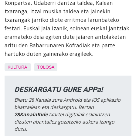
Konpartsa, Udaberri dantza taldea, Kalean
txaranga, Itzal musika taldea eta Jainekin
txarangak jarriko diote erritmoa larunbateko
festari. Euskal Jaia izanik, soinean euskal jantziak
eramateko deia egiten dute jaiaren antolaketan
aritu den Babarrunaren Kofradiak eta parte
hartuko duten gainerako eragileek.
KULTURA
TOLOSA
DESKARGATU GURE APPa!
Bilatu 28 Kanala zure Android eta iOS aplikazio
bilatzailean eta deskargatu. Bertan
28KanalaKide
txartel digitalak eskaintzen
dizuten abantailez gozatzeko aukera izango
duzu.