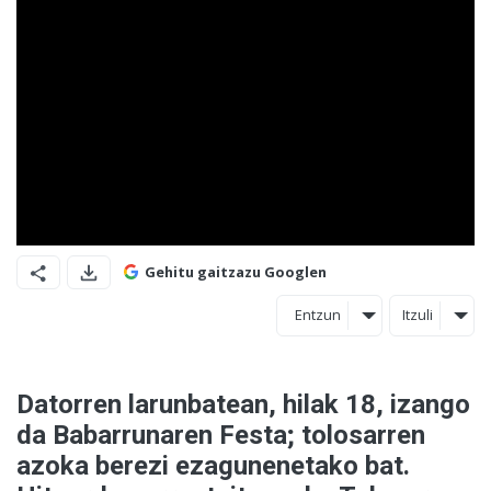
Gehitu gaitzazu Googlen
Entzun
Itzuli
Datorren larunbatean, hilak 18, izango
da Babarrunaren Festa; tolosarren
azoka berezi ezagunenetako bat.