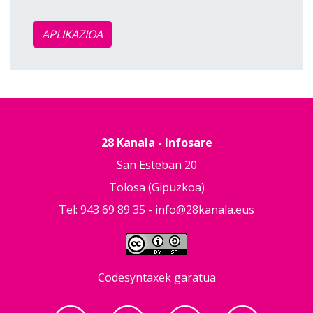
APLIKAZIOA
28 Kanala - Infosare
San Esteban 20
Tolosa (Gipuzkoa)
Tel: 943 69 89 35 -
info@28kanala.eus
Codesyntaxek garatua