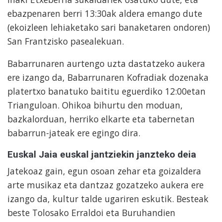
ebazpenaren berri 13:30ak aldera emango dute
(ekoizleen lehiaketako sari banaketaren ondoren)
San Frantzisko pasealekuan.
Babarrunaren aurtengo uzta dastatzeko aukera
ere izango da, Babarrunaren Kofradiak dozenaka
platertxo banatuko baititu eguerdiko 12:00etan
Trianguloan. Ohikoa bihurtu den moduan,
bazkalorduan, herriko elkarte eta tabernetan
babarrun-jateak ere egingo dira.
Euskal Jaia euskal jantziekin janzteko deia
Jatekoaz gain, egun osoan zehar eta goizaldera
arte musikaz eta dantzaz gozatzeko aukera ere
izango da, kultur talde ugariren eskutik. Besteak
beste Tolosako Erraldoi eta Buruhandien