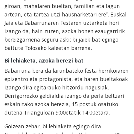
giroan, mahaiaren bueltan, familian eta lagun
artean, eta tartea utzi hausnarketari ere”. Euskal
Jaia eta Babarrunaren Festaren uztarketa hori
izango da, hain zuzen, azoka honen ezaugarririk
bereizgarriena seguru aski; bi jaiek bat egingo
baitute Tolosako kaleetan barrena.
Bi lehiaketa, azoka berezi bat
Babarruna bera da larunbateko festa herrikoiaren
epizentro eta protagonista, eta haren bueltakoak
izango dira egitarauko hitzordu nagusiak.
Derrigorrezko geldialdia izango da perla beltzari
eskainitako azoka berezia, 15 postuk osatuko
dutena Trianguloan 9:00etatik 14:00etara.
Goizean zehar, bi lehiaketa egingo dira.