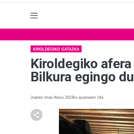
KIROLDEGIKO GATAZKA
Kiroldegiko afer
Bilkura egingo d
Joanes Imaz Akizu
2023ko azaroaren 14a