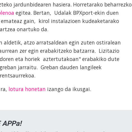
teko jardunbidearen hasiera. Horretarako beharrezk
plenoa
egitea. Bertan, Udalak BPXport-ekin duen
emateaz gain, kirol instalazioen kudeaketarako
hartzea onartuko da.
 aldetik, atzo arratsaldean egin zuten ostiralean
aurrean zer egin erabakitzeko batzarra. Lizitazio
ndoren eta horiek aztertutakoan" erabakiko dute
 greban jarraitu. Greban dauden langileek
rentsaurrekoa.
ra,
lotura honetan
izango da ikusgai.
 APPa!