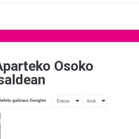
 Aparteko Osoko
tsaldean
Gehitu gaitzazu Googlen
Entzun
Itzuli