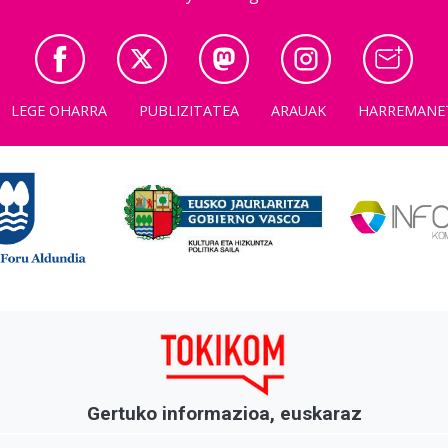
LEGE OHARRA
PUBLIZITATEA
ARAUAK
HARREMANE
Gertuko informazioa, euskaraz