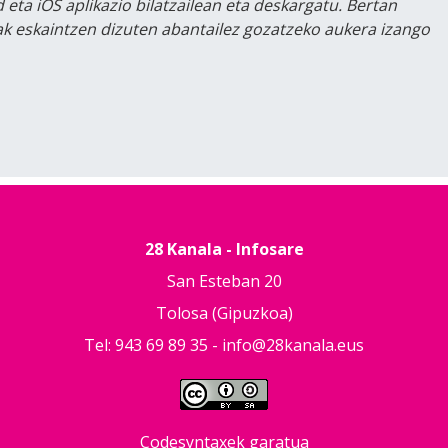
 eta iOS aplikazio bilatzailean eta deskargatu. Bertan
lak eskaintzen dizuten abantailez gozatzeko aukera izango
28 Kanala - Infosare
San Esteban 20
Tolosa (Gipuzkoa)
Tel: 943 69 89 35 -
info@28kanala.eus
Codesyntaxek garatua