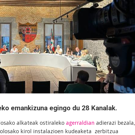
eko emankizuna egingo du 28 Kanalak.
losako alkateak ostiraleko
agerraldian
adierazi bezala
olosako kirol instalazioen kudeaketa zerbitzua