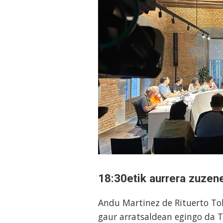
18:30etik aurrera zuzen
Andu Martinez de Rituerto To
gaur arratsaldean egingo da T