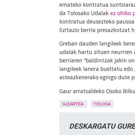
emateko kontratua suntsiaraz
da Tolosako Udalak
ez ohiko 
kontratua deusezteko pausoa 
lizitazio berria presazkotzat 
Greban dauden langileek beren
udalak hartu zituen neurrien 
berriaren "baldintzak jakin o
langileek lanera bueltatu edo
asteazkenerako egingo dute p
Gaur arratsaldeko Osoko Bilku
GIZARTEA
TOLOSA
DESKARGATU GURE