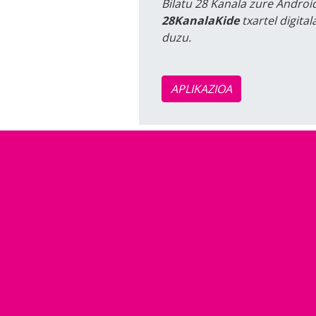
Bilatu 28 Kanala zure Android
28KanalaKide
txartel digita
duzu.
APLIKAZIOA