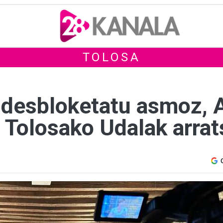
TOLOSA
a desbloketatu asmoz,
u Tolosako Udalak arra