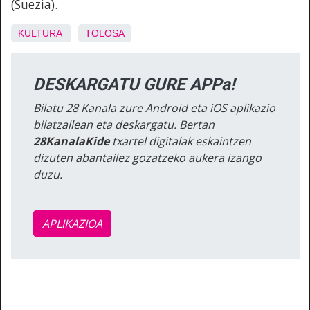
(Suezia).
KULTURA
TOLOSA
DESKARGATU GURE APPa!
Bilatu 28 Kanala zure Android eta iOS aplikazio
bilatzailean eta deskargatu. Bertan
28KanalaKide
txartel digitalak eskaintzen
dizuten abantailez gozatzeko aukera izango
duzu.
APLIKAZIOA