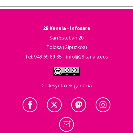
28 Kanala - Infosare
San Esteban 20
Tolosa (Gipuzkoa)
Tel: 943 69 89 35 -
info@28kanala.eus
Codesyntaxek garatua