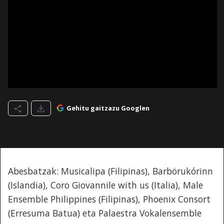
Gehitu gaitzazu Googlen
Abesbatzak: Musicalipa (Filipinas), Barbörukórinn
(Islandia), Coro Giovannile with us (Italia), Male
Ensemble Philippines (Filipinas), Phoenix Consort
(Erresuma Batua) eta Palaestra Vokalensemble