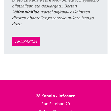
bilatzailean eta deskargatu. Bertan
28KanalaKide
txartel digitalak eskaintzen
dizuten abantailez gozatzeko aukera izango
duzu.
APLIKAZIOA
28 Kanala - Infosare
San Esteban 20