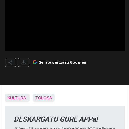
Gehitu gaitzazu Googlen
KULTURA
TOLOSA
DESKARGATU GURE APPa!
Bilatu 28 Kanala zure Android eta iOS aplikazio