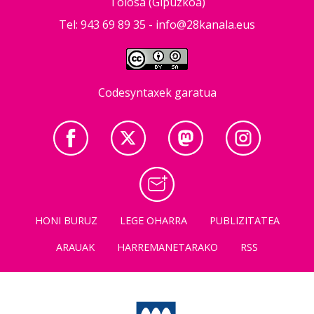
Tolosa (Gipuzkoa)
Tel: 943 69 89 35 -
info@28kanala.eus
Codesyntaxek garatua
HONI BURUZ
LEGE OHARRA
PUBLIZITATEA
ARAUAK
HARREMANETARAKO
RSS