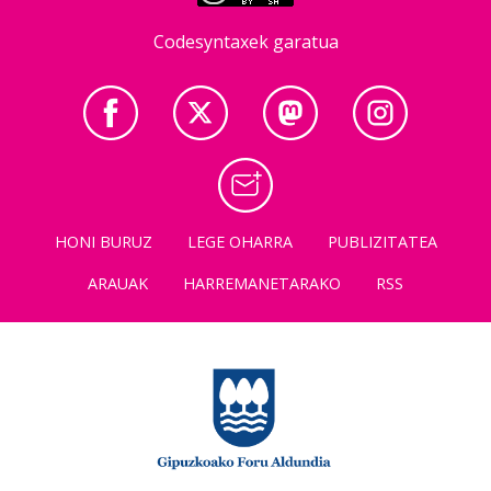
Codesyntaxek garatua
HONI BURUZ
LEGE OHARRA
PUBLIZITATEA
ARAUAK
HARREMANETARAKO
RSS