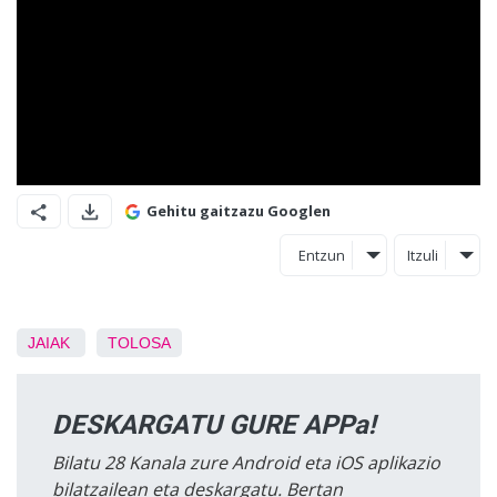
Gehitu gaitzazu Googlen
Entzun
Itzuli
JAIAK
TOLOSA
DESKARGATU GURE APPa!
Bilatu 28 Kanala zure Android eta iOS aplikazio
bilatzailean eta deskargatu. Bertan