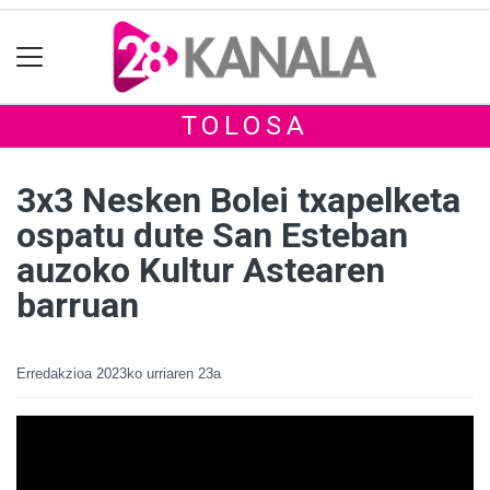
TOLOSA
3x3 Nesken Bolei txapelketa
ospatu dute San Esteban
auzoko Kultur Astearen
barruan
Erredakzioa
2023ko urriaren 23a