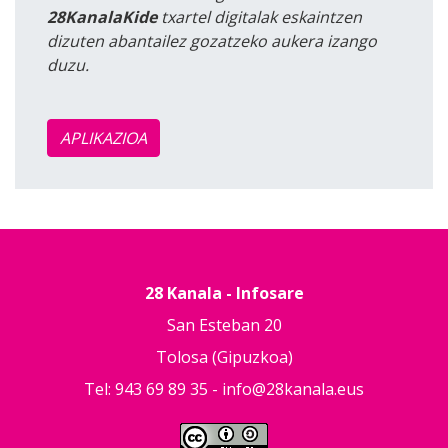
28KanalaKide
txartel digitalak eskaintzen
dizuten abantailez gozatzeko aukera izango
duzu.
APLIKAZIOA
28 Kanala - Infosare
San Esteban 20
Tolosa (Gipuzkoa)
Tel: 943 69 89 35 -
info@28kanala.eus