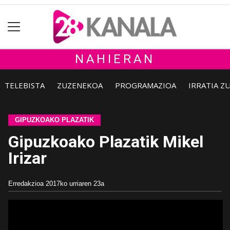
NAHIERAN
TELEBISTA
ZUZENEKOA
PROGRAMAZIOA
IRRATIA Z
GIPUZKOAKO PLAZATIK
Gipuzkoako Plazatik Mikel
Irizar
Erredakzioa
2017ko urriaren 23a