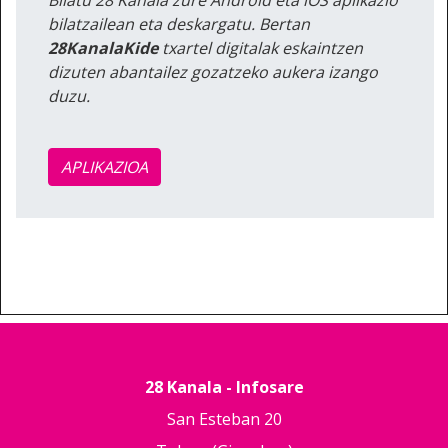
bilatzailean eta deskargatu. Bertan
28KanalaKide
txartel digitalak eskaintzen
dizuten abantailez gozatzeko aukera izango
duzu.
APLIKAZIOA
28 Kanala - Infosare
San Esteban 20