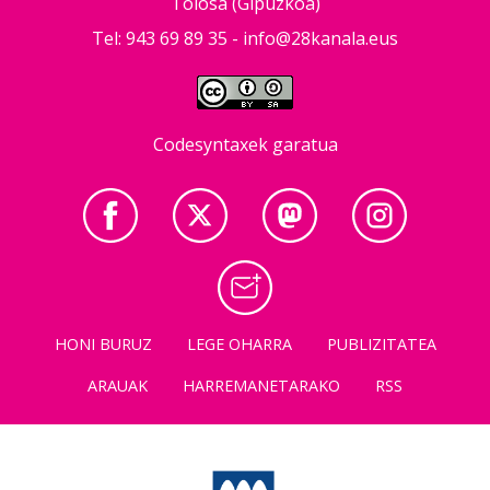
Tolosa (Gipuzkoa)
Tel: 943 69 89 35 -
info@28kanala.eus
Codesyntaxek garatua
HONI BURUZ
LEGE OHARRA
PUBLIZITATEA
ARAUAK
HARREMANETARAKO
RSS