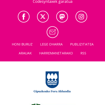
Codesyntaxek garatua
HONI BURUZ
LEGE OHARRA
PUBLIZITATEA
ARAUAK
HARREMANETARAKO
RSS