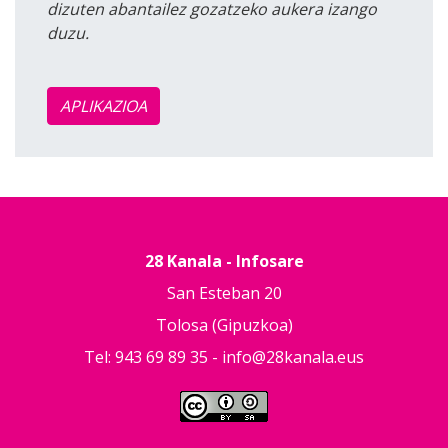
dizuten abantailez gozatzeko aukera izango
duzu.
APLIKAZIOA
28 Kanala - Infosare
San Esteban 20
Tolosa (Gipuzkoa)
Tel: 943 69 89 35 -
info@28kanala.eus