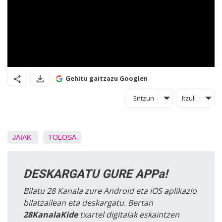
Gehitu gaitzazu Googlen
Entzun
Itzuli
JAIAK
TOLOSA
DESKARGATU GURE APPa!
Bilatu 28 Kanala zure Android eta iOS aplikazio
bilatzailean eta deskargatu. Bertan
28KanalaKide
txartel digitalak eskaintzen