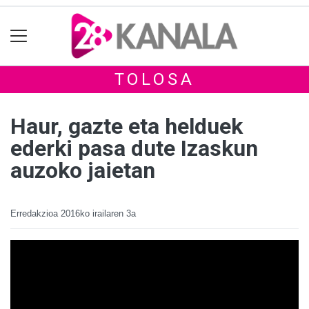
TOLOSA
Haur, gazte eta helduek
ederki pasa dute Izaskun
auzoko jaietan
Erredakzioa
2016ko irailaren 3a