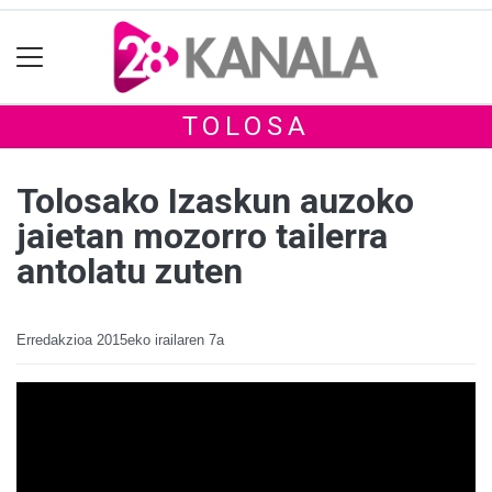
TOLOSA
Tolosako Izaskun auzoko
jaietan mozorro tailerra
antolatu zuten
Erredakzioa
2015eko irailaren 7a