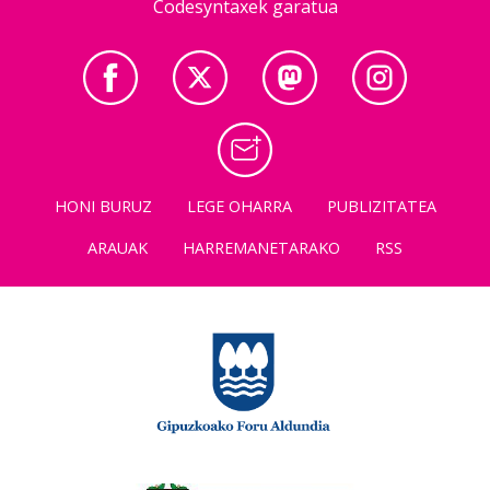
Codesyntaxek garatua
HONI BURUZ
LEGE OHARRA
PUBLIZITATEA
ARAUAK
HARREMANETARAKO
RSS