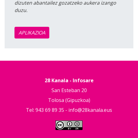
dizuten abantailez gozatzeko aukera izango
duzu.
APLIKAZIOA
28 Kanala - Infosare
San Esteban 20
Tolosa (Gipuzkoa)
Tel: 943 69 89 35 -
info@28kanala.eus