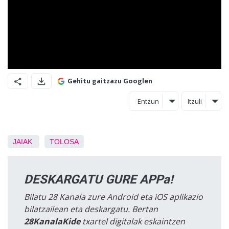
Gehitu gaitzazu Googlen
Entzun
Itzuli
JAIAK
TOLOSA
DESKARGATU GURE APPa!
Bilatu 28 Kanala zure Android eta iOS aplikazio
bilatzailean eta deskargatu. Bertan
28KanalaKide
txartel digitalak eskaintzen