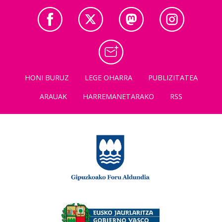
HONI BURUZ
LEGE OHARRA
PUBLIZITATEA
ARAUAK
HARREMANETARAKO
RSS