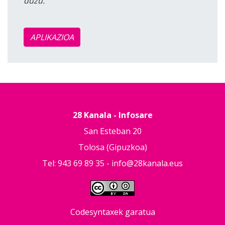
duzu.
APLIKAZIOA
28 Kanala - Infosare
San Esteban 20
Tolosa (Gipuzkoa)
Tel: 943 69 89 35 -
info@28kanala.eus
Codesyntaxek garatua