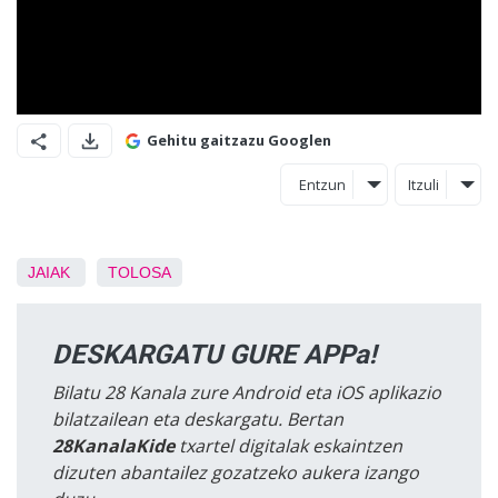
Gehitu gaitzazu Googlen
Entzun
Itzuli
JAIAK
TOLOSA
DESKARGATU GURE APPa!
Bilatu 28 Kanala zure Android eta iOS aplikazio
bilatzailean eta deskargatu. Bertan
28KanalaKide
txartel digitalak eskaintzen
dizuten abantailez gozatzeko aukera izango