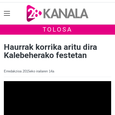
TOLOSA
Haurrak korrika aritu dira
Kalebeherako festetan
Erredakzioa
2015eko irailaren 14a