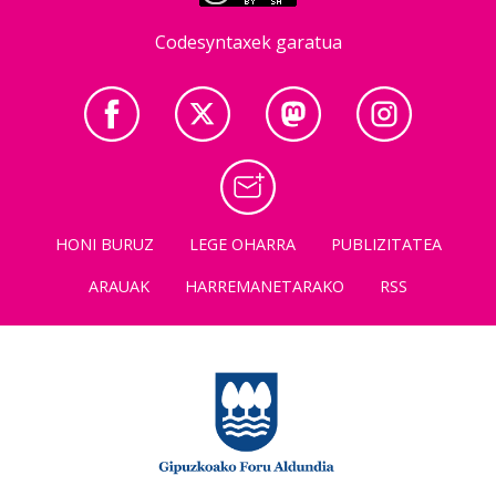
Codesyntaxek garatua
HONI BURUZ
LEGE OHARRA
PUBLIZITATEA
ARAUAK
HARREMANETARAKO
RSS