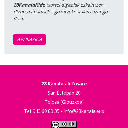
28KanalaKide
txartel digitalak eskaintzen
dizuten abantailez gozatzeko aukera izango
duzu.
APLIKAZIOA
28 Kanala - Infosare
San Esteban 20
Tolosa (Gipuzkoa)
Tel: 943 69 89 35 -
info@28kanala.eus