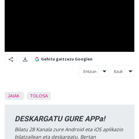
Gehitu gaitzazu Googlen
Entzun
Itzuli
JAIAK
TOLOSA
DESKARGATU GURE APPa!
Bilatu 28 Kanala zure Android eta iOS aplikazio
bilatzailean eta deskargatu. Bertan