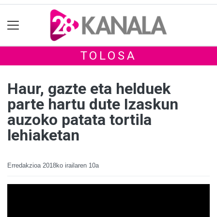
TOLOSA
Haur, gazte eta helduek
parte hartu dute Izaskun
auzoko patata tortila
lehiaketan
Erredakzioa
2018ko irailaren 10a