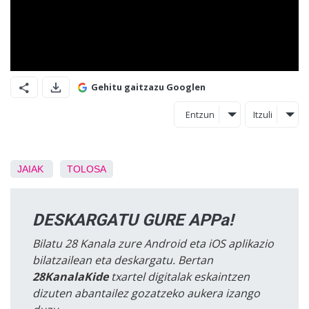
Gehitu gaitzazu Googlen
Entzun
Itzuli
JAIAK
TOLOSA
DESKARGATU GURE APPa!
Bilatu 28 Kanala zure Android eta iOS aplikazio
bilatzailean eta deskargatu. Bertan
28KanalaKide
txartel digitalak eskaintzen
dizuten abantailez gozatzeko aukera izango