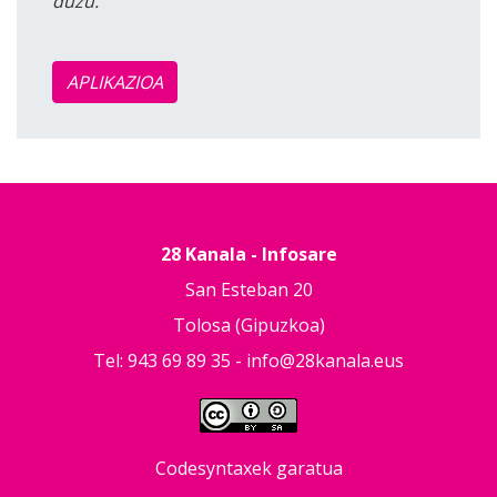
duzu.
APLIKAZIOA
28 Kanala - Infosare
San Esteban 20
Tolosa (Gipuzkoa)
Tel: 943 69 89 35 -
info@28kanala.eus
Codesyntaxek garatua