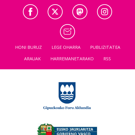
HONI BURUZ
LEGE OHARRA
PUBLIZITATEA
ARAUAK
HARREMANETARAKO
RSS