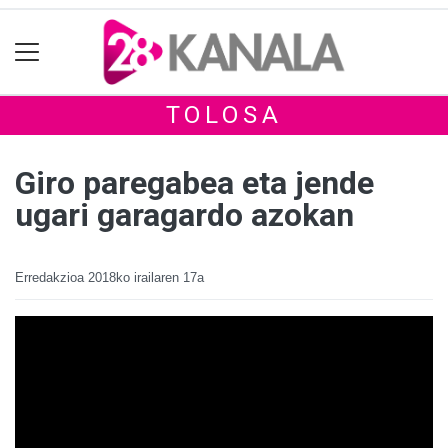
TOLOSA
Giro paregabea eta jende
ugari garagardo azokan
Erredakzioa
2018ko irailaren 17a