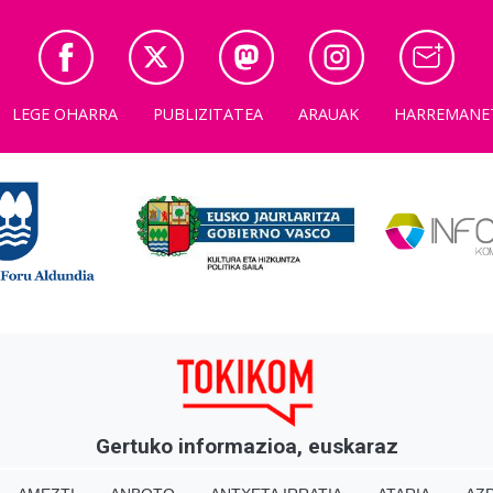
LEGE OHARRA
PUBLIZITATEA
ARAUAK
HARREMANE
Gertuko informazioa, euskaraz