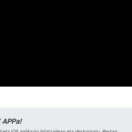
 APPa!
 eta iOS aplikazio bilatzailean eta deskargatu. Bertan