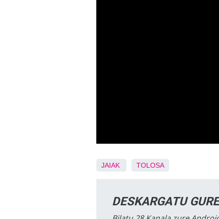
JAIAK
TOLOSA
DESKARGATU GURE
Bilatu 28 Kanala zure Android