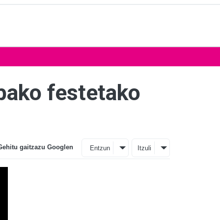
bako festetako
Gehitu gaitzazu Googlen
Entzun
Itzuli