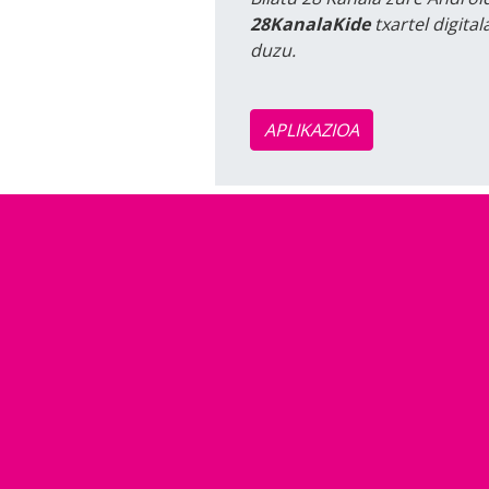
28KanalaKide
txartel digita
duzu.
APLIKAZIOA