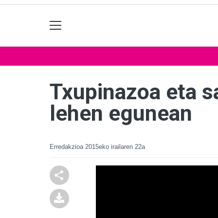
Txupinazoa eta s
lehen egunean
Erredakzioa
2015eko irailaren 22a