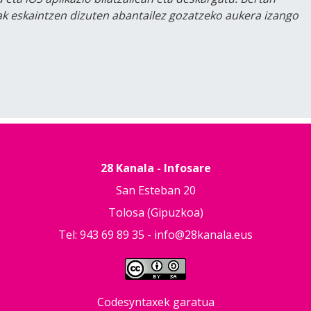
lak eskaintzen dizuten abantailez gozatzeko aukera izango
28 Kanala - Infosare
San Esteban 20
Tolosa (Gipuzkoa)
Tel: 943 69 89 35 -
info@28kanala.eus
Codesyntaxek garatua