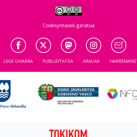
Codesyntaxek garatua
LEGE OHARRA
PUBLIZITATEA
ARAUAK
HARREMANE