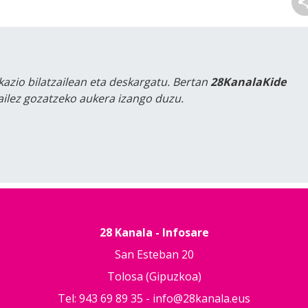
kazio bilatzailean eta deskargatu. Bertan
28KanalaKide
tailez gozatzeko aukera izango duzu.
28 Kanala - Infosare
San Esteban 20
Tolosa (Gipuzkoa)
Tel: 943 69 89 35 -
info@28kanala.eus