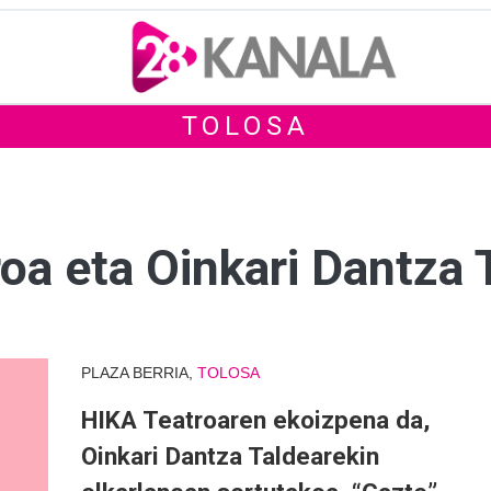
TOLOSA
roa eta Oinkari Dantza
PLAZA BERRIA,
TOLOSA
HIKA Teatroaren ekoizpena da,
Oinkari Dantza Taldearekin