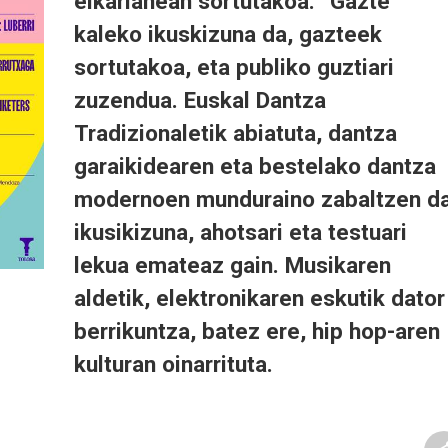
elkarlanean sortutakoa. “Gazte”
kaleko ikuskizuna da, gazteek
sortutakoa, eta publiko guztiari
zuzendua. Euskal Dantza
Tradizionaletik abiatuta, dantza
garaikidearen eta bestelako dantza
modernoen munduraino zabaltzen d
ikusikizuna, ahotsari eta testuari
lekua emateaz gain. Musikaren
aldetik, elektronikaren eskutik dator
berrikuntza, batez ere, hip hop-aren
kulturan oinarrituta.