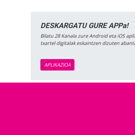
DESKARGATU GURE APPa!
Bilatu 28 Kanala zure Android eta iOS apli
txartel digitalak eskaintzen dizuten aban
APLIKAZIOA