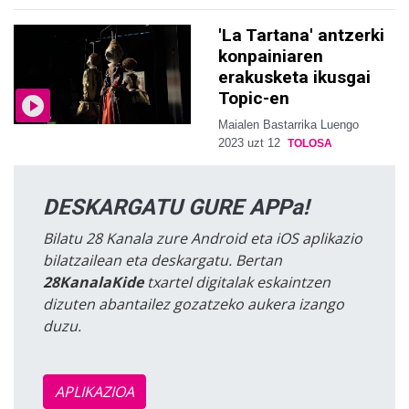
'La Tartana' antzerki
konpainiaren
erakusketa ikusgai
Topic-en
Maialen Bastarrika Luengo
2023 uzt 12
TOLOSA
DESKARGATU GURE APPa!
Bilatu 28 Kanala zure Android eta iOS aplikazio
bilatzailean eta deskargatu. Bertan
28KanalaKide
txartel digitalak eskaintzen
dizuten abantailez gozatzeko aukera izango
duzu.
APLIKAZIOA