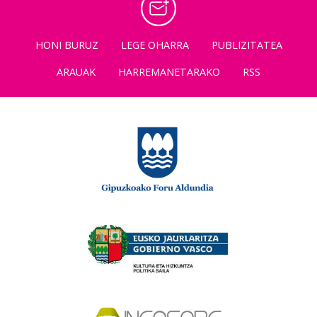
HONI BURUZ
LEGE OHARRA
PUBLIZITATEA
ARAUAK
HARREMANETARAKO
RSS