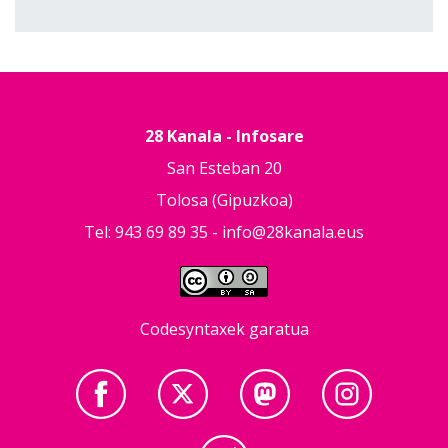
28 Kanala - Infosare
San Esteban 20
Tolosa (Gipuzkoa)
Tel: 943 69 89 35 -
info@28kanala.eus
Codesyntaxek garatua