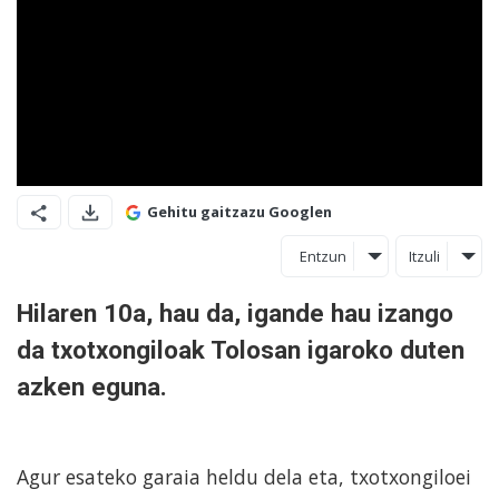
Gehitu gaitzazu Googlen
Entzun
Itzuli
Hilaren 10a, hau da, igande hau izango
da txotxongiloak Tolosan igaroko duten
azken eguna.
Agur esateko garaia heldu dela eta, txotxongiloei