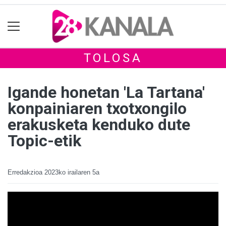
TOLOSA
Igande honetan 'La Tartana'
konpainiaren txotxongilo
erakusketa kenduko dute
Topic-etik
Erredakzioa
2023ko irailaren 5a