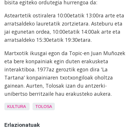
bisita egiteko ordutegia hurrengoa da:
Asteartetik ostiralera 10:00etatik 13:00ra arte eta
arratsaldeko lauretatik zortzietara. Asteburu eta
jai egunetan ordea, 10:00etatik 14:00ak arte eta
arratsaldeko 15:30etatik 19:30etara.
Martxotik ikusgai egon da Topic-en Juan Muñozek
eta bere konpainiak egin duten erakusketa
interaktiboa. 1977az geroztik egon dira 'La
Tartana' konpainiaren txotxongiloak oholtza
gainean. Aurten, Tolosak izan du antzerki-
unibertso berritzaile hau erakusteko aukera.
KULTURA
TOLOSA
Erlazionatuak