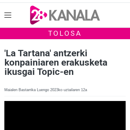
TOLOSA
'La Tartana' antzerki
konpainiaren erakusketa
ikusgai Topic-en
Maialen Bastarrika Luengo
2023ko uztailaren 12a