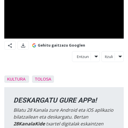
Gehitu gaitzazu Googlen
Entzun
Itzuli
KULTURA
TOLOSA
DESKARGATU GURE APPa!
Bilatu 28 Kanala zure Android eta iOS aplikazio
bilatzailean eta deskargatu. Bertan
28KanalaKide
txartel digitalak eskaintzen