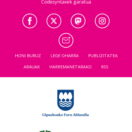
Codesyntaxek garatua
HONI BURUZ
LEGE OHARRA
PUBLIZITATEA
ARAUAK
HARREMANETARAKO
RSS