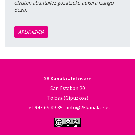
dizuten abantailez gozatzeko aukera izango
duzu.
APLIKAZIOA
28 Kanala - Infosare
San Esteban 20
Tolosa (Gipuzkoa)
Tel: 943 69 89 35 -
info@28kanala.eus