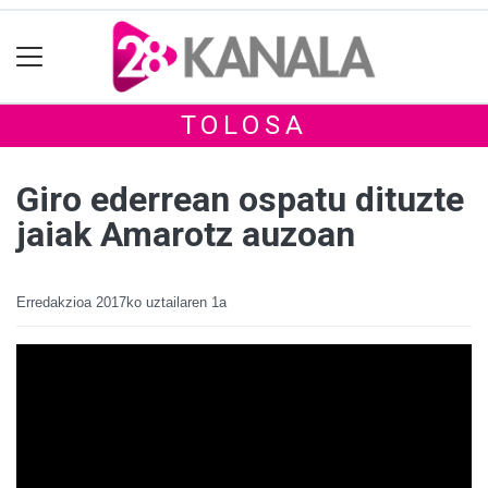
TOLOSA
Giro ederrean ospatu dituzte
jaiak Amarotz auzoan
Erredakzioa
2017ko uztailaren 1a