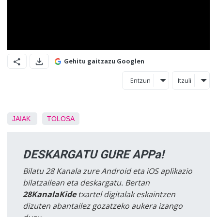
Gehitu gaitzazu Googlen
Entzun
Itzuli
JAIAK
TOLOSA
DESKARGATU GURE APPa!
Bilatu 28 Kanala zure Android eta iOS aplikazio
bilatzailean eta deskargatu. Bertan
28KanalaKide
txartel digitalak eskaintzen
dizuten abantailez gozatzeko aukera izango