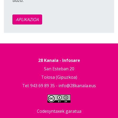
duzu.
APLIKAZIOA
28 Kanala - Infosare
San Esteban 20
Tolosa (Gipuzkoa)
Tel: 943 69 89 35 -
info@28kanala.eus
Codesyntaxek garatua