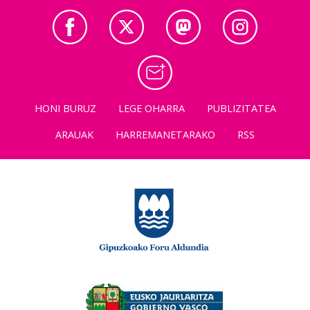
HONI BURUZ
LEGE OHARRA
PUBLIZITATEA
ARAUAK
HARREMANETARAKO
RSS