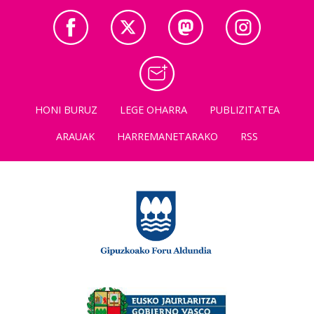
HONI BURUZ
LEGE OHARRA
PUBLIZITATEA
ARAUAK
HARREMANETARAKO
RSS