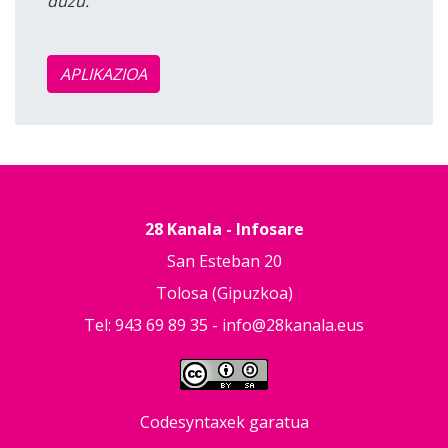
duzu.
APLIKAZIOA
28 Kanala - Infosare
San Esteban 20
Tolosa (Gipuzkoa)
Tel: 943 69 89 35 -
info@28kanala.eus
Codesyntaxek garatua