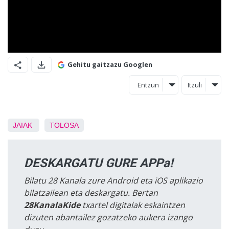
Gehitu gaitzazu Googlen
Entzun
Itzuli
JAIAK
TOLOSA
DESKARGATU GURE APPa!
Bilatu 28 Kanala zure Android eta iOS aplikazio
bilatzailean eta deskargatu. Bertan
28KanalaKide
txartel digitalak eskaintzen
dizuten abantailez gozatzeko aukera izango