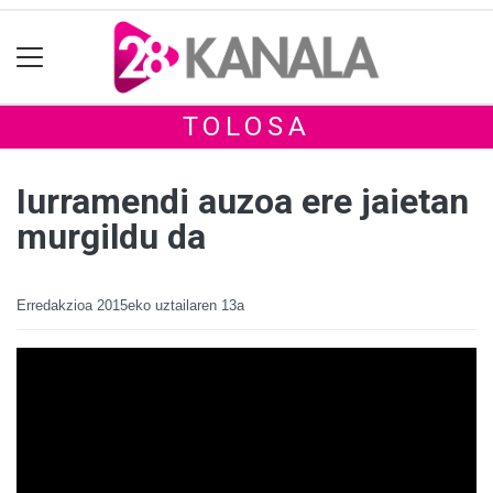
TOLOSA
Iurramendi auzoa ere jaietan
murgildu da
Erredakzioa
2015eko uztailaren 13a