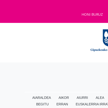
HONI BURUZ
AIARALDEA
AIKOR
AIURRI
ALEA
BEGITU
ERRAN
EUSKALERRIA IRRA