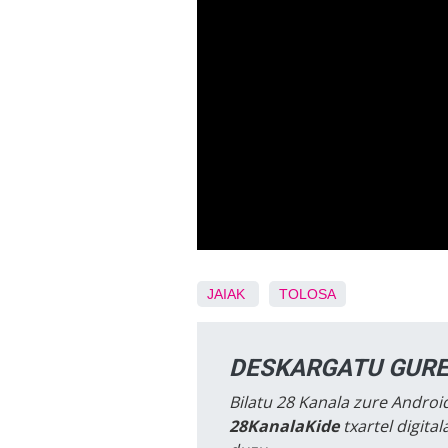
JAIAK
TOLOSA
DESKARGATU GURE
Bilatu 28 Kanala zure Android
28KanalaKide
txartel digita