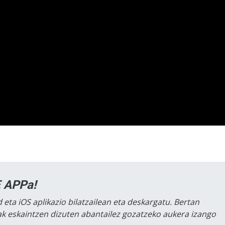
 APPa!
 eta iOS aplikazio bilatzailean eta deskargatu. Bertan
lak eskaintzen dizuten abantailez gozatzeko aukera izango