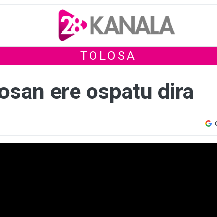
TOLOSA
osan ere ospatu dira