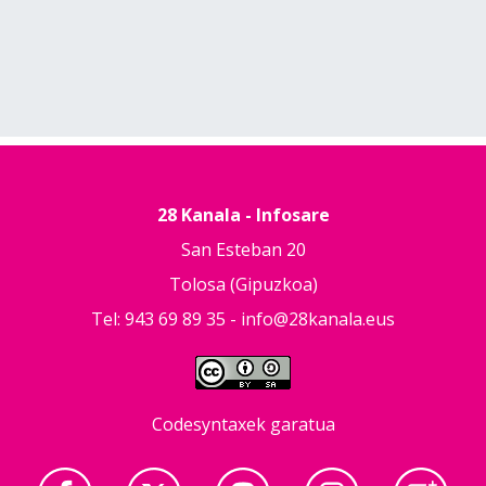
28 Kanala - Infosare
San Esteban 20
Tolosa (Gipuzkoa)
Tel: 943 69 89 35 -
info@28kanala.eus
Codesyntaxek garatua