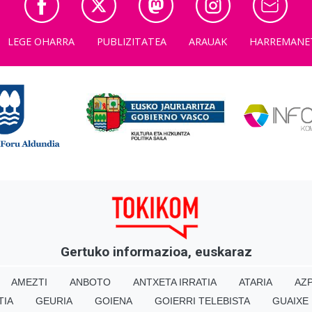
LEGE OHARRA
PUBLIZITATEA
ARAUAK
HARREMANE
Gertuko informazioa, euskaraz
AMEZTI
ANBOTO
ANTXETA IRRATIA
ATARIA
AZP
TIA
GEURIA
GOIENA
GOIERRI TELEBISTA
GUAIXE