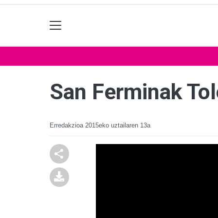
San Ferminak Tol
Erredakzioa
2015eko uztailaren 13a