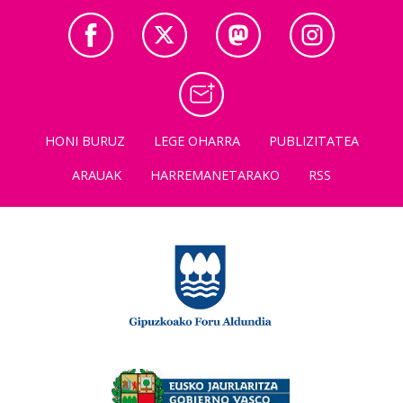
HONI BURUZ
LEGE OHARRA
PUBLIZITATEA
ARAUAK
HARREMANETARAKO
RSS