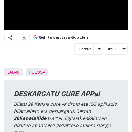
Gehitu gaitzazu Googlen
Entzun
Itzuli
JAIAK
TOLOSA
DESKARGATU GURE APPa!
Bilatu 28 Kanala zure Android eta iOS aplikazio
bilatzailean eta deskargatu. Bertan
28KanalaKide
txartel digitalak eskaintzen
dizuten abantailez gozatzeko aukera izango