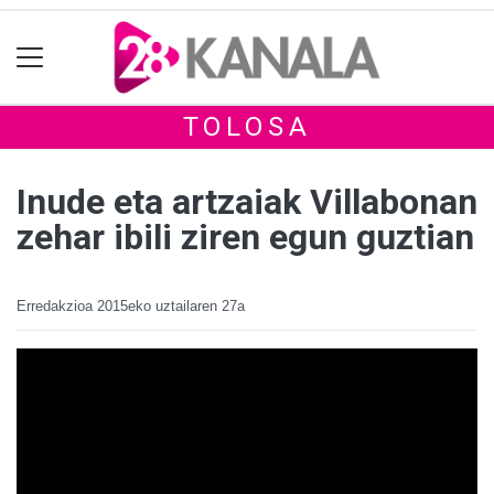
TOLOSA
Inude eta artzaiak Villabonan
zehar ibili ziren egun guztian
Erredakzioa
2015eko uztailaren 27a