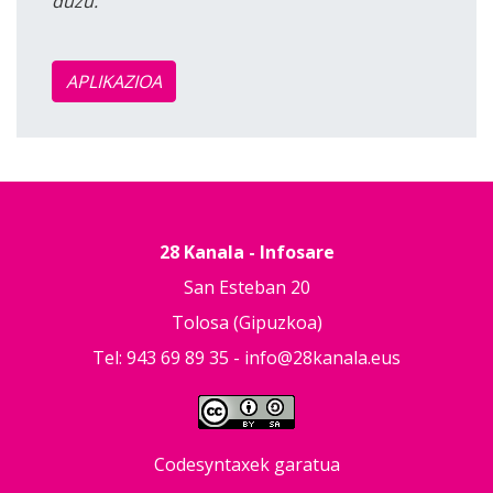
duzu.
APLIKAZIOA
28 Kanala - Infosare
San Esteban 20
Tolosa (Gipuzkoa)
Tel: 943 69 89 35 -
info@28kanala.eus
Codesyntaxek garatua