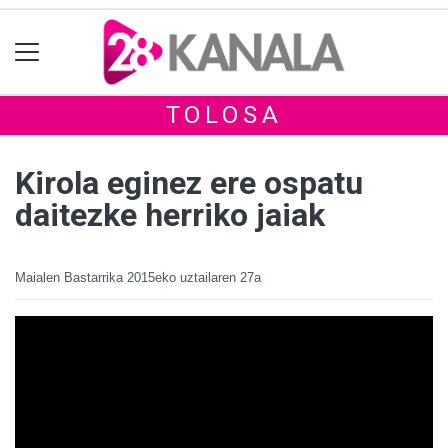
TOLOSA
Kirola eginez ere ospatu
daitezke herriko jaiak
Maialen Bastarrika
2015eko uztailaren 27a