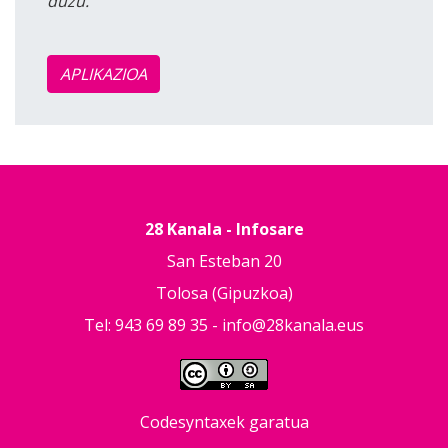
duzu.
APLIKAZIOA
28 Kanala - Infosare
San Esteban 20
Tolosa (Gipuzkoa)
Tel: 943 69 89 35 -
info@28kanala.eus
Codesyntaxek garatua