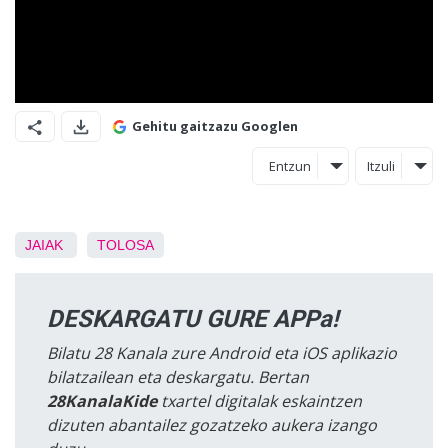
Gehitu gaitzazu Googlen
Entzun
Itzuli
JAIAK
TOLOSA
DESKARGATU GURE APPa!
Bilatu 28 Kanala zure Android eta iOS aplikazio
bilatzailean eta deskargatu. Bertan
28KanalaKide
txartel digitalak eskaintzen
dizuten abantailez gozatzeko aukera izango