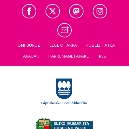
HONI BURUZ
LEGE OHARRA
PUBLIZITATEA
ARAUAK
HARREMANETARAKO
RSS