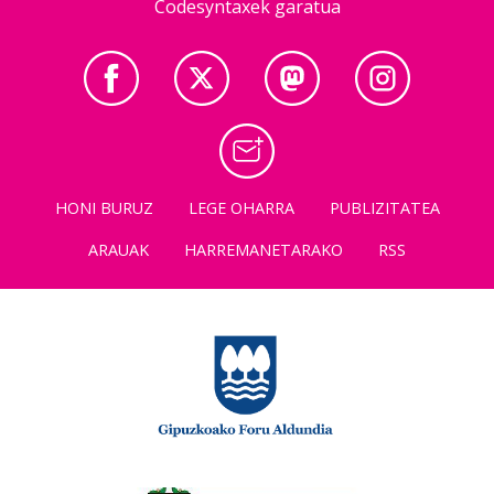
Codesyntaxek garatua
HONI BURUZ
LEGE OHARRA
PUBLIZITATEA
ARAUAK
HARREMANETARAKO
RSS