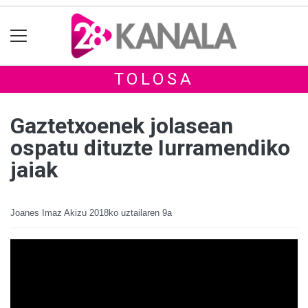
TOLOSA
Gaztetxoenek jolasean
ospatu dituzte Iurramendiko
jaiak
Joanes Imaz Akizu
2018ko uztailaren 9a