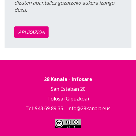
dizuten abantailez gozatzeko aukera izango
duzu.
APLIKAZIOA
28 Kanala - Infosare
San Esteban 20
Tolosa (Gipuzkoa)
Tel: 943 69 89 35 -
info@28kanala.eus