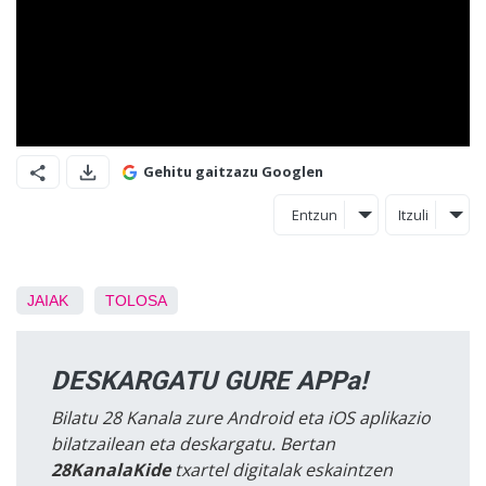
Gehitu gaitzazu Googlen
Entzun
Itzuli
JAIAK
TOLOSA
DESKARGATU GURE APPa!
Bilatu 28 Kanala zure Android eta iOS aplikazio
bilatzailean eta deskargatu. Bertan
28KanalaKide
txartel digitalak eskaintzen