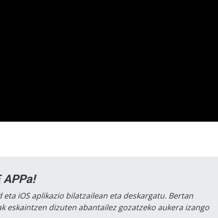
 APPa!
 eta iOS aplikazio bilatzailean eta deskargatu. Bertan
lak eskaintzen dizuten abantailez gozatzeko aukera izango