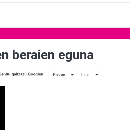
zen beraien eguna
Gehitu gaitzazu Googlen
Entzun
Itzuli