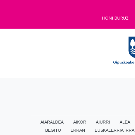
HONI BURUZ
AIARALDEA
AIKOR
AIURRI
ALEA
BEGITU
ERRAN
EUSKALERRIA IRRA