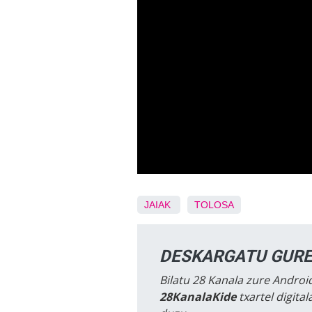
JAIAK
TOLOSA
DESKARGATU GURE
Bilatu 28 Kanala zure Android
28KanalaKide
txartel digita