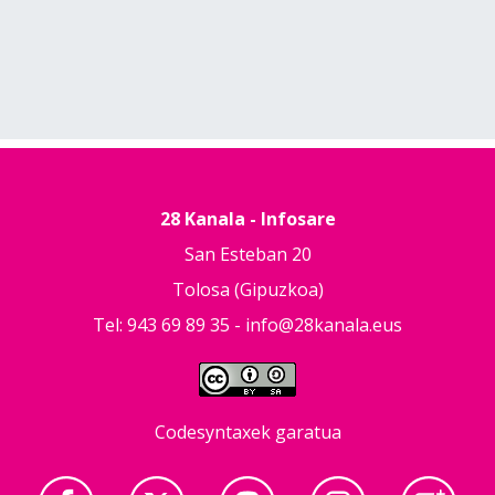
28 Kanala - Infosare
San Esteban 20
Tolosa (Gipuzkoa)
Tel: 943 69 89 35 -
info@28kanala.eus
Codesyntaxek garatua