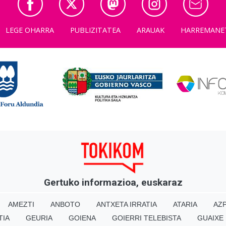
LEGE OHARRA
PUBLIZITATEA
ARAUAK
HARREMANE
Gertuko informazioa, euskaraz
AMEZTI
ANBOTO
ANTXETA IRRATIA
ATARIA
AZP
TIA
GEURIA
GOIENA
GOIERRI TELEBISTA
GUAIXE