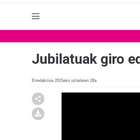
Jubilatuak giro e
Erredakzioa
2015eko uztailaren 28a