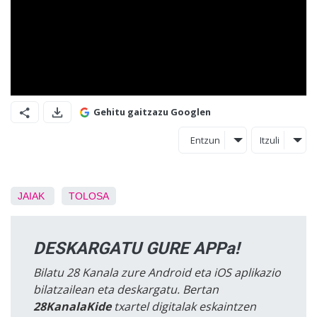
Gehitu gaitzazu Googlen
Entzun
Itzuli
JAIAK
TOLOSA
DESKARGATU GURE APPa!
Bilatu 28 Kanala zure Android eta iOS aplikazio
bilatzailean eta deskargatu. Bertan
28KanalaKide
txartel digitalak eskaintzen