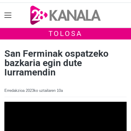
TOLOSA
San Ferminak ospatzeko
bazkaria egin dute
Iurramendin
Erredakzioa
2023ko uztailaren 10a