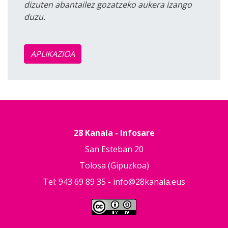
dizuten abantailez gozatzeko aukera izango
duzu.
APLIKAZIOA
28 Kanala - Infosare
San Esteban 20
Tolosa (Gipuzkoa)
Tel: 943 69 89 35 -
info@28kanala.eus