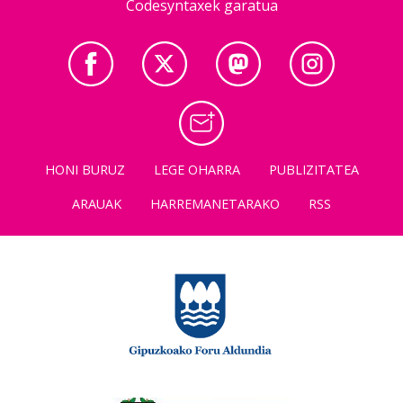
Codesyntaxek garatua
HONI BURUZ
LEGE OHARRA
PUBLIZITATEA
ARAUAK
HARREMANETARAKO
RSS