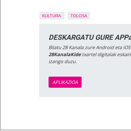
KULTURA
TOLOSA
DESKARGATU GURE APPa
Bilatu 28 Kanala zure Android eta iOS
28KanalaKide
txartel digitalak eska
izango duzu.
APLIKAZIOA