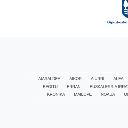
AIARALDEA
AIKOR
AIURRI
ALEA
BEGITU
ERRAN
EUSKALERRIA IRRA
KRONIKA
MAILOPE
NOAUA
O