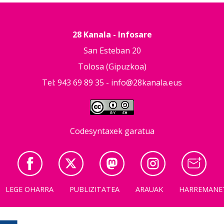
28 Kanala - Infosare
San Esteban 20
Tolosa (Gipuzkoa)
Tel: 943 69 89 35 -
info@28kanala.eus
Codesyntaxek garatua
LEGE OHARRA
PUBLIZITATEA
ARAUAK
HARREMANE