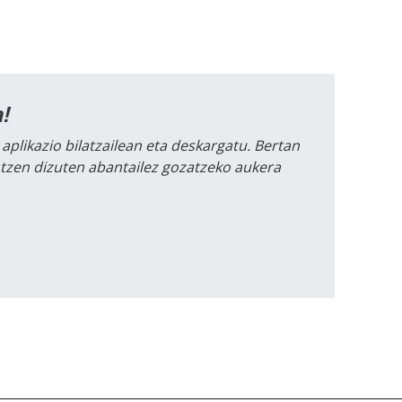
!
 aplikazio bilatzailean eta deskargatu. Bertan
intzen dizuten abantailez gozatzeko aukera