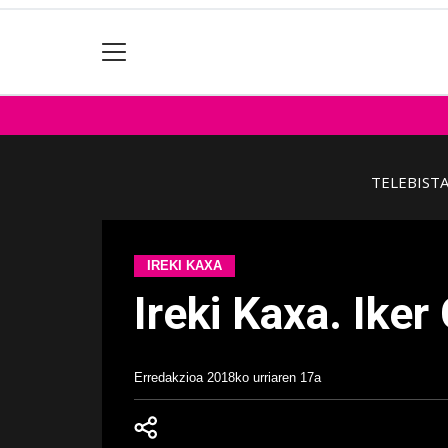
TELEBIST
IREKI KAXA
Ireki Kaxa. Iker
Erredakzioa
2018ko urriaren 17a