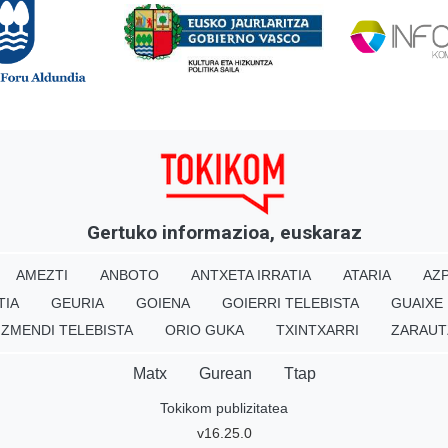
Gertuko informazioa, euskaraz
AMEZTI
ANBOTO
ANTXETA IRRATIA
ATARIA
AZP
TIA
GEURIA
GOIENA
GOIERRI TELEBISTA
GUAIXE
IZMENDI TELEBISTA
ORIO GUKA
TXINTXARRI
ZARAUT
Matx
Gurean
Ttap
Tokikom publizitatea
v16.25.0