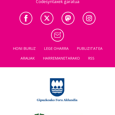
Codesyntaxek garatua
HONI BURUZ
LEGE OHARRA
PUBLIZITATEA
ARAUAK
HARREMANETARAKO
RSS