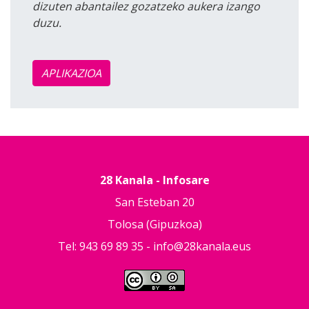
dizuten abantailez gozatzeko aukera izango
duzu.
APLIKAZIOA
28 Kanala - Infosare
San Esteban 20
Tolosa (Gipuzkoa)
Tel: 943 69 89 35 -
info@28kanala.eus