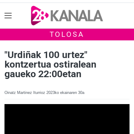
TOLOSA
"Urdiñak 100 urtez"
kontzertua ostiralean
gaueko 22:00etan
Oinatz Martinez Iturrioz
2023ko ekainaren 30a