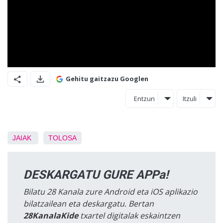
Gehitu gaitzazu Googlen
Entzun
Itzuli
JAIAK
TOLOSA
DESKARGATU GURE APPa!
Bilatu 28 Kanala zure Android eta iOS aplikazio
bilatzailean eta deskargatu. Bertan
28KanalaKide
txartel digitalak eskaintzen