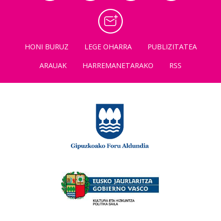
HONI BURUZ
LEGE OHARRA
PUBLIZITATEA
ARAUAK
HARREMANETARAKO
RSS