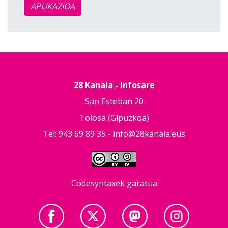
APLIKAZIOA
28 Kanala - Infosare
San Esteban 20
Tolosa (Gipuzkoa)
Tel: 943 69 89 35 -
info@28kanala.eus
Codesyntaxek garatua