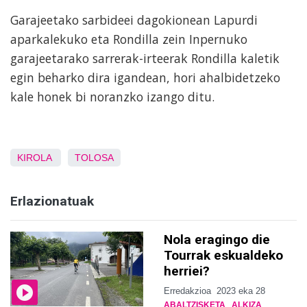
Garajeetako sarbideei dagokionean Lapurdi
aparkalekuko eta Rondilla zein Inpernuko
garajeetarako sarrerak-irteerak Rondilla kaletik
egin beharko dira igandean, hori ahalbidetzeko
kale honek bi noranzko izango ditu.
KIROLA
TOLOSA
Erlazionatuak
Nola eragingo die
Tourrak eskualdeko
herriei?
Erredakzioa
2023 eka 28
ABALTZISKETA
ALKIZA