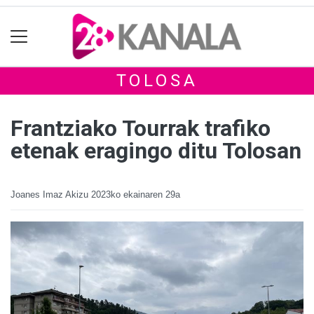
TOLOSA
Frantziako Tourrak trafiko
etenak eragingo ditu Tolosan
Joanes Imaz Akizu
2023ko ekainaren 29a