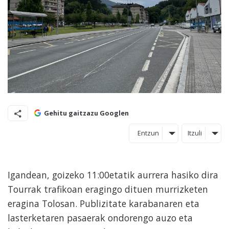
Gehitu gaitzazu Googlen
Entzun
Itzuli
Igandean, goizeko 11:00etatik aurrera hasiko dira
Tourrak trafikoan eragingo dituen murrizketen
eragina Tolosan. Publizitate karabanaren eta
lasterketaren pasaerak ondorengo auzo eta