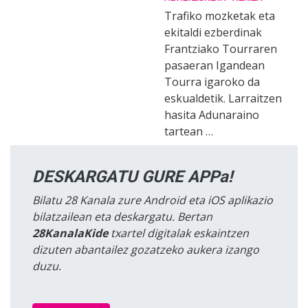
Trafiko mozketak eta
ekitaldi ezberdinak
Frantziako Tourraren
pasaeran Igandean
Tourra igaroko da
eskualdetik. Larraitzen
hasita Adunaraino
tartean …
DESKARGATU GURE APPa!
Bilatu 28 Kanala zure Android eta iOS aplikazio
bilatzailean eta deskargatu. Bertan
28KanalaKide
txartel digitalak eskaintzen
dizuten abantailez gozatzeko aukera izango
duzu.