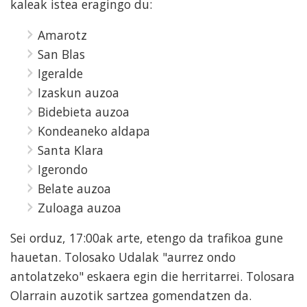
kaleak istea eragingo du:
Amarotz
San Blas
Igeralde
Izaskun auzoa
Bidebieta auzoa
Kondeaneko aldapa
Santa Klara
Igerondo
Belate auzoa
Zuloaga auzoa
Sei orduz, 17:00ak arte, etengo da trafikoa gune
hauetan. Tolosako Udalak "aurrez ondo
antolatzeko" eskaera egin die herritarrei. Tolosara
Olarrain auzotik sartzea gomendatzen da.