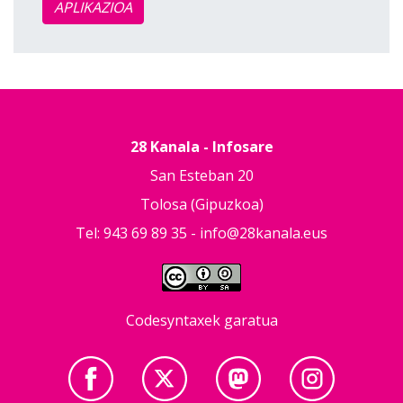
APLIKAZIOA
28 Kanala - Infosare
San Esteban 20
Tolosa (Gipuzkoa)
Tel: 943 69 89 35 -
info@28kanala.eus
Codesyntaxek garatua