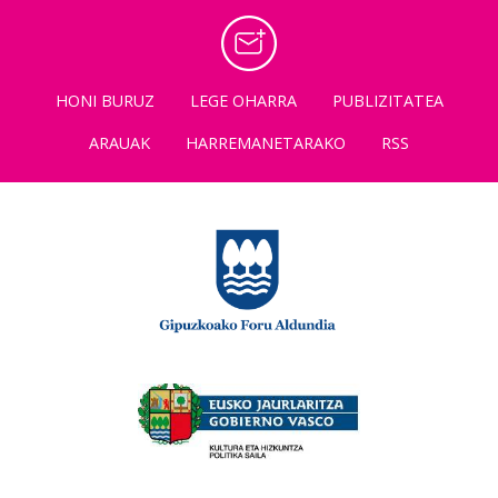
HONI BURUZ
LEGE OHARRA
PUBLIZITATEA
ARAUAK
HARREMANETARAKO
RSS