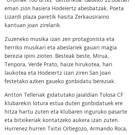
eman zion hasiera Hodeiertz abesbatzak, Poeta
Lizardi plaza paretik hasita Zerkausiraino
kantuan joan zirelarik.
Zuzeneko musika izan zen protagonista eta
herriko musikari eta abeslariek gauari magia
berezia ipini zioten. Besteak beste, Mirua,
Tenpora, Verde Prato, haize hirukotea, hari
laukotea eta Hodeiertz izan ziren San Joan
festetako azken gaueko gonbidatu bereziak.
Antton Telleriak gidatutako jaialdian Tolosa CF
klubarekin lotura estua duten gonbidatuek ere
hitza hartu zuten eta klubaren inguruko pasarte
eta bitxikeriak kontatzeko aukera izan zuten.
Hurrenez hurren Txitxi Orbegozo, Armando Roca,