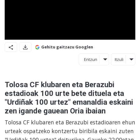
Gehitu gaitzazu Googlen
Entzun
Itzuli
Tolosa CF klubaren eta Berazubi
estadioak 100 urte bete dituela eta
"Urdiñak 100 urtez" emanaldia eskaini
zen igande gauean Oria ibaian
Tolosa CF klubaren eta Berazubi estadioaren ehun
urteak ospatzeko kontzertu biribila eskaini zuten
"Urdiñak 100 urtez" deiturikoa. Gaueko 22:00etan