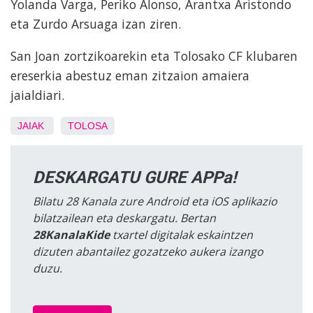
Yolanda Varga, Periko Alonso, Arantxa Aristondo
eta Zurdo Arsuaga izan ziren.
San Joan zortzikoarekin eta Tolosako CF klubaren
ereserkia abestuz eman zitzaion amaiera
jaialdiari.
JAIAK
TOLOSA
DESKARGATU GURE APPa!
Bilatu 28 Kanala zure Android eta iOS aplikazio
bilatzailean eta deskargatu. Bertan
28KanalaKide
txartel digitalak eskaintzen
dizuten abantailez gozatzeko aukera izango
duzu.