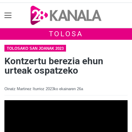
TOLOSA
TOLOSAKO SAN JOANAK 2023
Kontzertu berezia ehun
urteak ospatzeko
Oinatz Martinez Iturrioz
2023ko ekainaren 26a