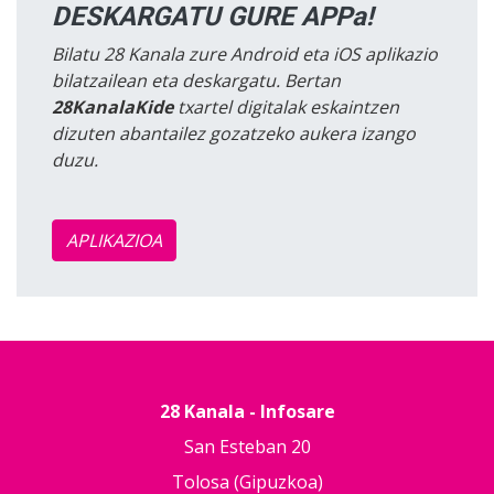
DESKARGATU GURE APPa!
Bilatu 28 Kanala zure Android eta iOS aplikazio
bilatzailean eta deskargatu. Bertan
28KanalaKide
txartel digitalak eskaintzen
dizuten abantailez gozatzeko aukera izango
duzu.
APLIKAZIOA
28 Kanala - Infosare
San Esteban 20
Tolosa (Gipuzkoa)