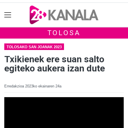
TOLOSA
TOLOSAKO SAN JOANAK 2023
Txikienek ere suan salto
egiteko aukera izan dute
Erredakzioa
2023ko ekainaren 24a