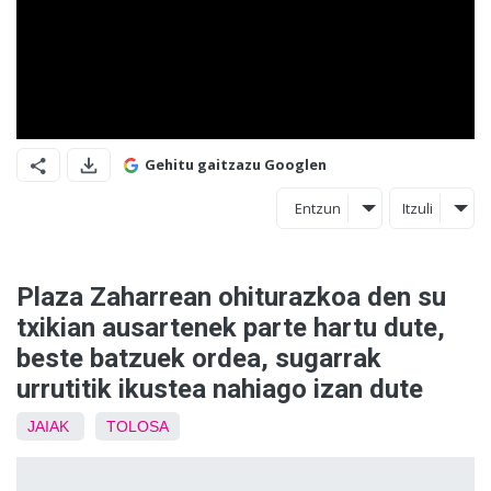
Gehitu gaitzazu Googlen
Entzun
Itzuli
Plaza Zaharrean ohiturazkoa den su
txikian ausartenek parte hartu dute,
beste batzuek ordea, sugarrak
urrutitik ikustea nahiago izan dute
JAIAK
TOLOSA