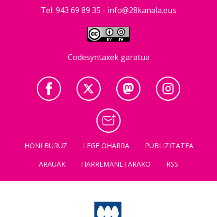
Tel: 943 69 89 35 -
info@28kanala.eus
Codesyntaxek garatua
HONI BURUZ
LEGE OHARRA
PUBLIZITATEA
ARAUAK
HARREMANETARAKO
RSS