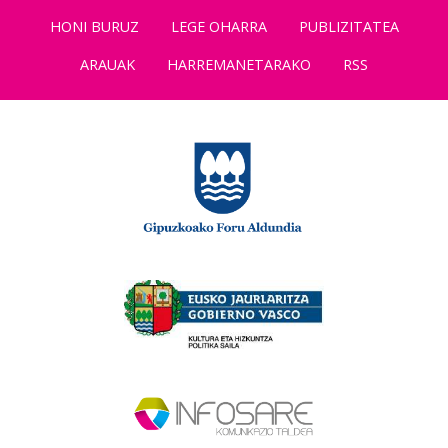
HONI BURUZ
LEGE OHARRA
PUBLIZITATEA
ARAUAK
HARREMANETARAKO
RSS