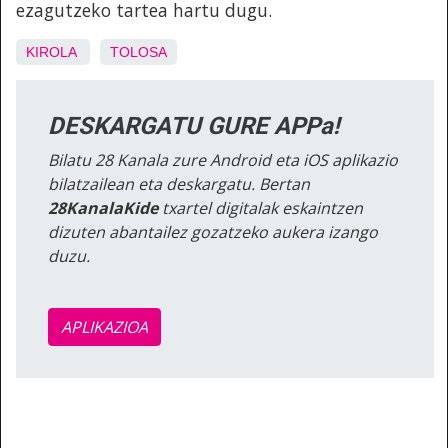
ezagutzeko tartea hartu dugu.
KIROLA
TOLOSA
DESKARGATU GURE APPa!
Bilatu 28 Kanala zure Android eta iOS aplikazio
bilatzailean eta deskargatu. Bertan
28KanalaKide
txartel digitalak eskaintzen
dizuten abantailez gozatzeko aukera izango
duzu.
APLIKAZIOA