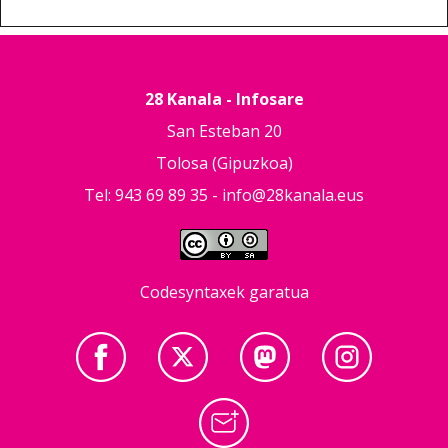
28 Kanala - Infosare
San Esteban 20
Tolosa (Gipuzkoa)
Tel: 943 69 89 35 -
info@28kanala.eus
Codesyntaxek garatua