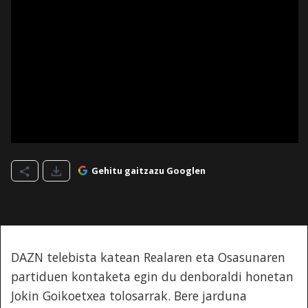
Gehitu gaitzazu Googlen
DAZN telebista katean Realaren eta Osasunaren
partiduen kontaketa egin du denboraldi honetan
Jokin Goikoetxea tolosarrak. Bere jarduna