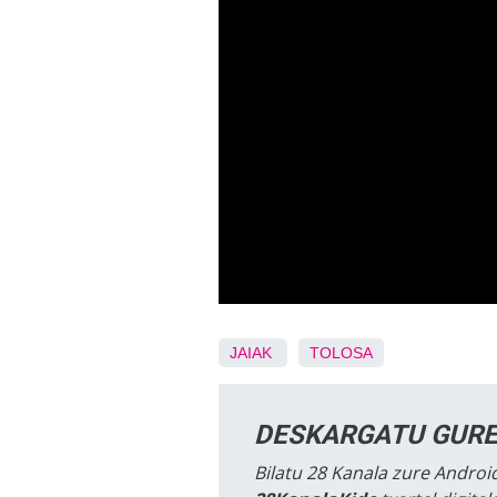
JAIAK
TOLOSA
DESKARGATU GURE
Bilatu 28 Kanala zure Android