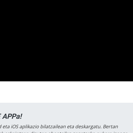
 APPa!
 eta iOS aplikazio bilatzailean eta deskargatu. Bertan