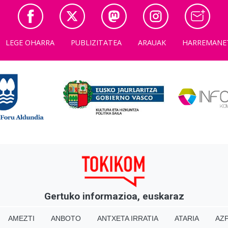
LEGE OHARRA
PUBLIZITATEA
ARAUAK
HARREMANE
Gertuko informazioa, euskaraz
AMEZTI
ANBOTO
ANTXETA IRRATIA
ATARIA
AZP