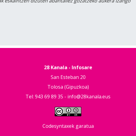
lak eskaintzen dizuten abantailez gozatzeko aukera izango
28 Kanala - Infosare
San Esteban 20
Tolosa (Gipuzkoa)
Tel: 943 69 89 35 -
info@28kanala.eus
Codesyntaxek garatua