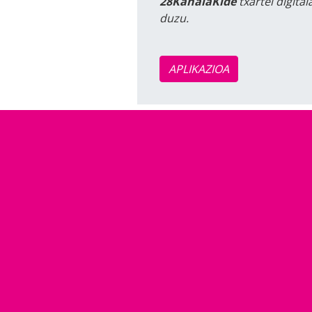
28KanalaKide
txartel digita
duzu.
APLIKAZIOA