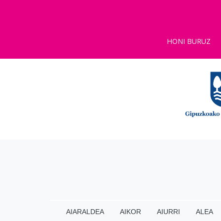
HONI BURUZ
AIARALDEA
AIKOR
AIURRI
ALEA