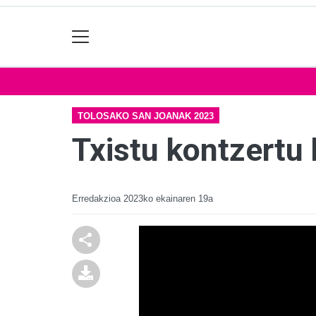
TOLOSAKO SAN JOANAK 2023
Txistu kontzertu 
Erredakzioa
2023ko ekainaren 19a