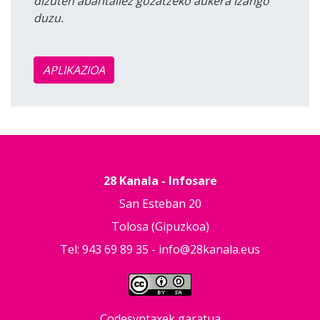
dizuten abantailez gozatzeko aukera izango
duzu.
APLIKAZIOA
28 Kanala - Infosare
San Esteban 20
Tolosa (Gipuzkoa)
Tel: 943 69 89 35 -
info@28kanala.eus
Codesyntaxek garatua