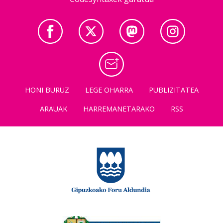
HONI BURUZ
LEGE OHARRA
PUBLIZITATEA
ARAUAK
HARREMANETARAKO
RSS