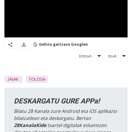
Gehitu gaitzazu Googlen
Entzun
Itzuli
JAIAK
TOLOSA
DESKARGATU GURE APPa!
Bilatu 28 Kanala zure Android eta iOS aplikazio
bilatzailean eta deskargatu. Bertan
28KanalaKide
txartel digitalak eskaintzen