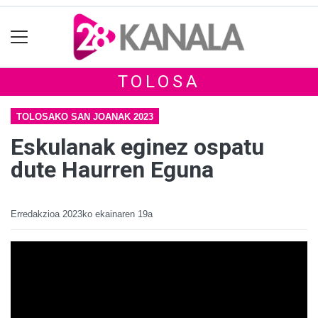
TOLOSA
TOLOSAKO SAN JOANAK 2023
Eskulanak eginez ospatu
dute Haurren Eguna
Erredakzioa
2023ko ekainaren 19a