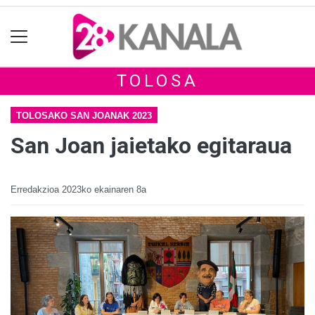
TOLOSA
TOLOSAKO SAN JOANAK 2023
San Joan jaietako egitaraua
Erredakzioa
2023ko ekainaren 8a