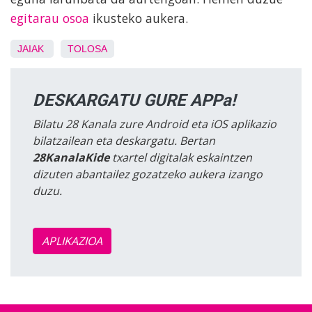
egitarau osoa
ikusteko aukera.
JAIAK
TOLOSA
DESKARGATU GURE APPa!
Bilatu 28 Kanala zure Android eta iOS aplikazio
bilatzailean eta deskargatu. Bertan
28KanalaKide
txartel digitalak eskaintzen
dizuten abantailez gozatzeko aukera izango
duzu.
APLIKAZIOA