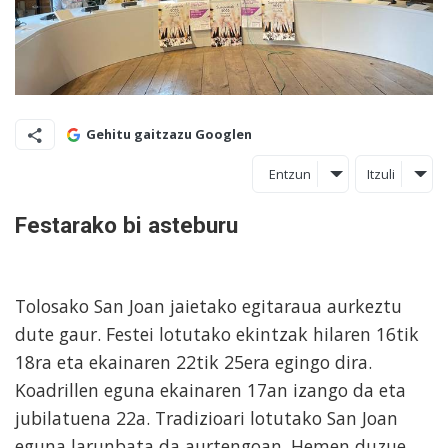
Gehitu gaitzazu Googlen
Entzun
Itzuli
Festarako bi asteburu
Tolosako San Joan jaietako egitaraua aurkeztu
dute gaur. Festei lotutako ekintzak hilaren 16tik
18ra eta ekainaren 22tik 25era egingo dira.
Koadrillen eguna ekainaren 17an izango da eta
jubilatuena 22a. Tradizioari lotutako San Joan
eguna larunbata da aurtengoan. Hemen duzue