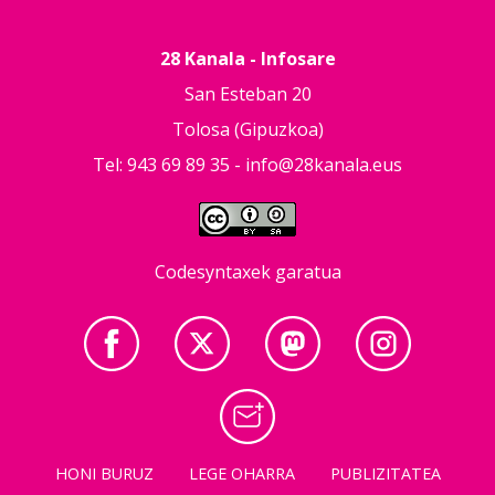
28 Kanala - Infosare
San Esteban 20
Tolosa (Gipuzkoa)
Tel: 943 69 89 35 -
info@28kanala.eus
Codesyntaxek garatua
HONI BURUZ
LEGE OHARRA
PUBLIZITATEA