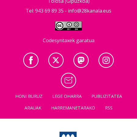
Tolosa (Gipuzkoa)
Tel: 943 69 89 35 -
info@28kanala.eus
Codesyntaxek garatua
HONI BURUZ
LEGE OHARRA
PUBLIZITATEA
ARAUAK
HARREMANETARAKO
RSS