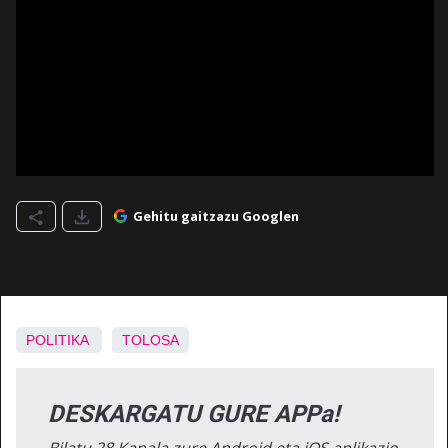
Gehitu gaitzazu Googlen
POLITIKA
TOLOSA
DESKARGATU GURE APPa!
Bilatu 28 Kanala zure Android eta iOS aplikazio