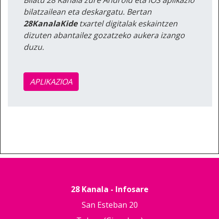
bilatzailean eta deskargatu. Bertan
28KanalaKide
txartel digitalak eskaintzen
dizuten abantailez gozatzeko aukera izango
duzu.
APLIKAZIOA
28 Kanala - Infosare
San Esteban 20