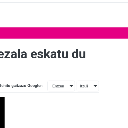
ezala eskatu du
Gehitu gaitzazu Googlen
Entzun
Itzuli