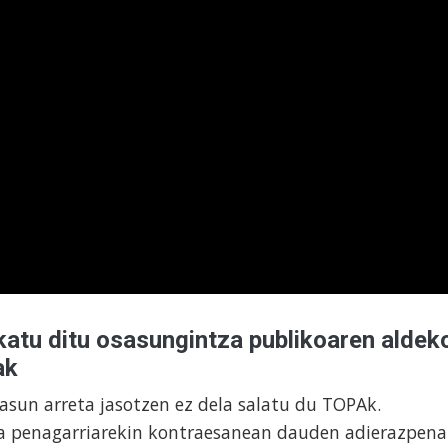
atu ditu osasungintza publikoaren aldek
ak
asun arreta jasotzen ez dela salatu du TOPAk.
a penagarriarekin kontraesanean dauden adierazpen