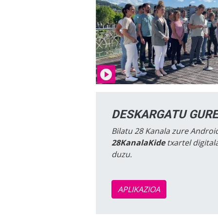
DESKARGATU GURE
Bilatu 28 Kanala zure Android
28KanalaKide
txartel digita
duzu.
APLIKAZIOA