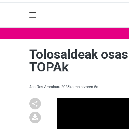
Tolosaldeak osas
TOPAk
Jon Ros Aramburu
2023ko maiatzaren 6a