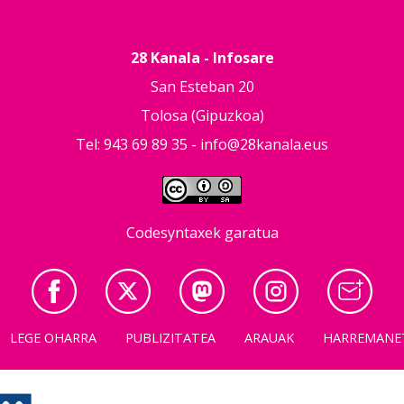
28 Kanala - Infosare
San Esteban 20
Tolosa (Gipuzkoa)
Tel: 943 69 89 35 -
info@28kanala.eus
Codesyntaxek garatua
LEGE OHARRA
PUBLIZITATEA
ARAUAK
HARREMANE