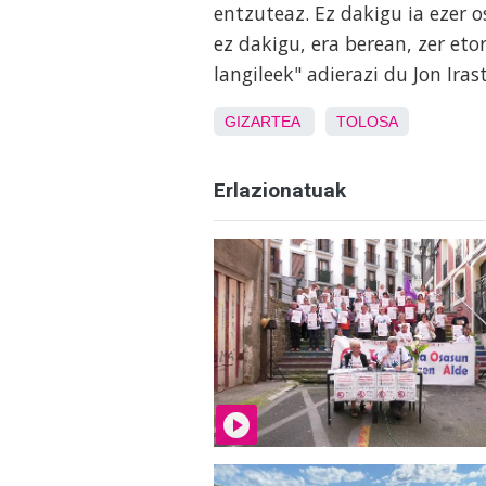
entzuteaz. Ez dakigu ia ezer o
ez dakigu, era berean, zer et
langileek" adierazi du Jon Ira
GIZARTEA
TOLOSA
Erlazionatuak