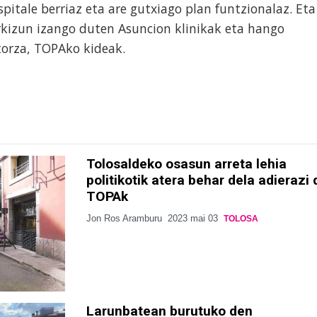
spitale berriaz eta are gutxiago plan funtzionalaz. Eta
orkizun izango duten Asuncion klinikak eta hango
storza, TOPAko kideak.
Tolosaldeko osasun arreta lehia
politikotik atera behar dela adierazi 
TOPAk
Jon Ros Aramburu
2023 mai 03
TOLOSA
Larunbatean burutuko den