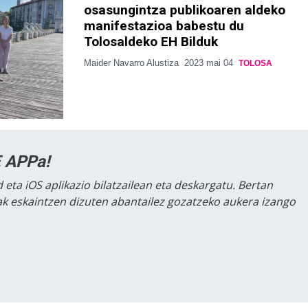
osasungintza publikoaren aldeko
manifestazioa babestu du
Tolosaldeko EH Bilduk
Maider Navarro Alustiza
2023 mai 04
TOLOSA
 APPa!
 eta iOS aplikazio bilatzailean eta deskargatu. Bertan
lak eskaintzen dizuten abantailez gozatzeko aukera izango