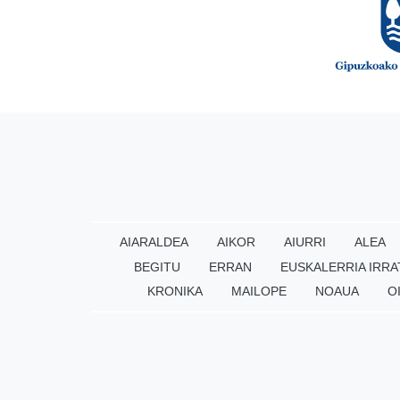
AIARALDEA
AIKOR
AIURRI
ALEA
BEGITU
ERRAN
EUSKALERRIA IRRA
KRONIKA
MAILOPE
NOAUA
O