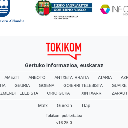
Gertuko informazioa, euskaraz
AMEZTI
ANBOTO
ANTXETA IRRATIA
ATARIA
AZP
TIA
GEURIA
GOIENA
GOIERRI TELEBISTA
GUAIXE
IZMENDI TELEBISTA
ORIO GUKA
TXINTXARRI
ZARAUT
Matx
Gurean
Ttap
Tokikom publizitatea
v16.25.0