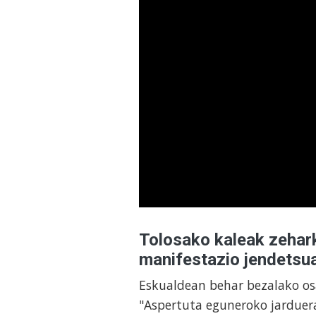
Tolosako kaleak zehark
manifestazio jendetsu
Eskualdean behar bezalako os
"Aspertuta eguneroko jarduer