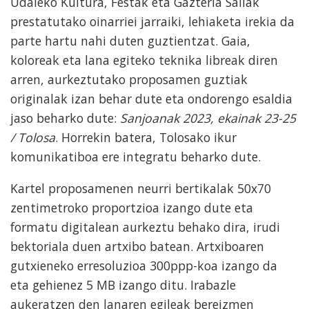
Udaleko Kultura, Festak eta Gazteria Sailak
prestatutako oinarriei jarraiki, lehiaketa irekia da
parte hartu nahi duten guztientzat. Gaia,
koloreak eta lana egiteko teknika libreak diren
arren, aurkeztutako proposamen guztiak
originalak izan behar dute eta ondorengo esaldia
jaso beharko dute:
Sanjoanak 2023, ekainak 23-25
/ Tolosa
. Horrekin batera, Tolosako ikur
komunikatiboa ere integratu beharko dute.
Kartel proposamenen neurri bertikalak 50x70
zentimetroko proportzioa izango dute eta
formatu digitalean aurkeztu behako dira, irudi
bektoriala duen artxibo batean. Artxiboaren
gutxieneko erresoluzioa 300ppp-koa izango da
eta gehienez 5 MB izango ditu. Irabazle
aukeratzen den lanaren egileak bereizmen