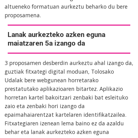
altueneko formatuan aurkeztu beharko du bere
proposamena.
Lanak aurkezteko azken eguna
maiatzaren 5a izango da
3 proposamen desberdin aurkeztu ahal izango da,
guztiak fitxategi digital moduan, Tolosako
Udalak bere webgunean horretarako
prestatutako aplikazioaren bitartez. Aplikazio
horretan kartel bakoitzari zenbaki bat esleituko
zaio eta zenbaki hori izango da
epaimahaiarentzat kartelaren identifikatzailea.
Fitxategiaren izenean lema baino ez da azaldu
behar eta lanak aurkezteko azken eguna