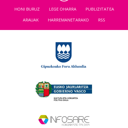
HONI BURUZ
LEGE OHARRA
PUBLIZITATEA
ARAUAK
HARREMANETARAKO
RSS