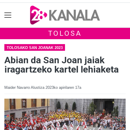
TOLOSA
TOLOSAKO SAN JOANAK 2023
Abian da San Joan jaiak
iragartzeko kartel lehiaketa
Maider Navarro Alustiza
2023ko apirilaren 17a