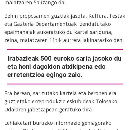
maiatzaren 5a izango da.
Behin proposamen guztiak jasota, Kultura, Festak
eta Gazteria Departamentuak izendatutako
epaimahaiak aukeratuko du kartel sariduna,
zeina, maiatzaren 11tik aurrera jakinaraziko den.
Irabazleak 500 euroko saria jasoko du
eta honi dagokion atxikipena edo
erretentzioa egingo zaio.
Era berean, saritutako kartela eta beronen era
guztietako erreprodukzio eskubideak Tolosako
Udalaren jabetzapean geratuko dira.
Lehiaketari buruzko informazio gehiagorako