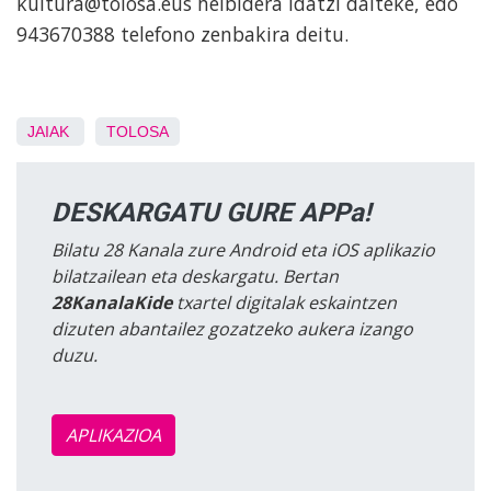
kultura@tolosa.eus helbidera idatzi daiteke, edo
943670388 telefono zenbakira deitu.
JAIAK
TOLOSA
DESKARGATU GURE APPa!
Bilatu 28 Kanala zure Android eta iOS aplikazio
bilatzailean eta deskargatu. Bertan
28KanalaKide
txartel digitalak eskaintzen
dizuten abantailez gozatzeko aukera izango
duzu.
APLIKAZIOA