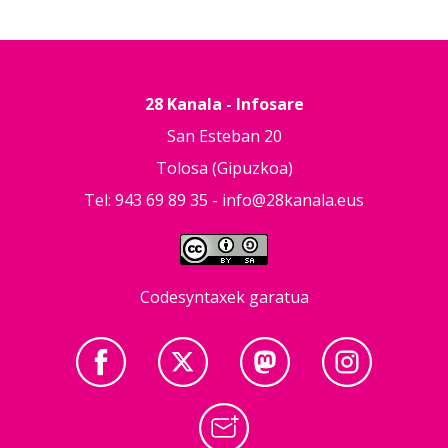
28 Kanala - Infosare
San Esteban 20
Tolosa (Gipuzkoa)
Tel: 943 69 89 35 -
info@28kanala.eus
Codesyntaxek garatua