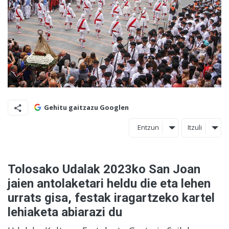
Gehitu gaitzazu Googlen
Entzun
Itzuli
Tolosako Udalak 2023ko San Joan
jaien antolaketari heldu die eta lehen
urrats gisa, festak iragartzeko kartel
lehiaketa abiarazi du