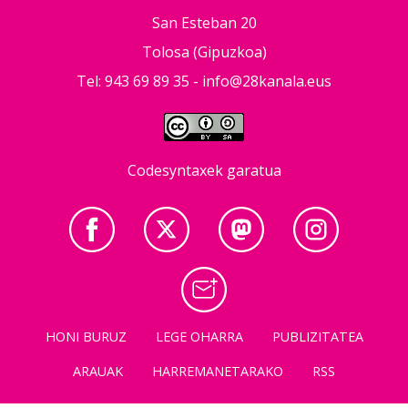
San Esteban 20
Tolosa (Gipuzkoa)
Tel: 943 69 89 35 -
info@28kanala.eus
Codesyntaxek garatua
HONI BURUZ
LEGE OHARRA
PUBLIZITATEA
ARAUAK
HARREMANETARAKO
RSS