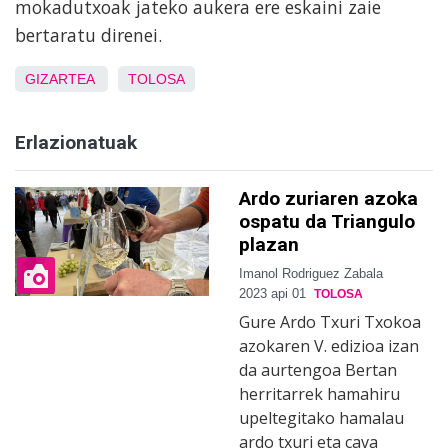
mokadutxoak jateko aukera ere eskaini zaie
bertaratu direnei.
GIZARTEA
TOLOSA
Erlazionatuak
Ardo zuriaren azoka
ospatu da Triangulo
plazan
Imanol Rodriguez Zabala
2023 api 01
TOLOSA
Gure Ardo Txuri Txokoa
azokaren V. edizioa izan
da aurtengoa Bertan
herritarrek hamahiru
upeltegitako hamalau
ardo txuri eta cava