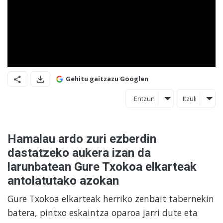
Gehitu gaitzazu Googlen
Entzun
Itzuli
Hamalau ardo zuri ezberdin
dastatzeko aukera izan da
larunbatean Gure Txokoa elkarteak
antolatutako azokan
Gure Txokoa elkarteak herriko zenbait tabernekin
batera, pintxo eskaintza oparoa jarri dute eta