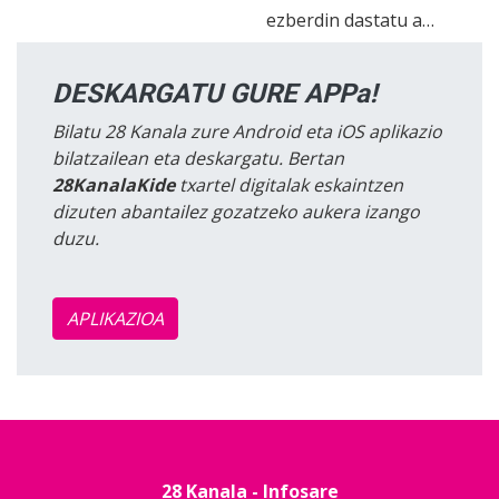
ezberdin dastatu a…
DESKARGATU GURE APPa!
Bilatu 28 Kanala zure Android eta iOS aplikazio
bilatzailean eta deskargatu. Bertan
28KanalaKide
txartel digitalak eskaintzen
dizuten abantailez gozatzeko aukera izango
duzu.
APLIKAZIOA
28 Kanala - Infosare