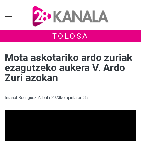
TOLOSA
Mota askotariko ardo zuriak
ezagutzeko aukera V. Ardo
Zuri azokan
Imanol Rodriguez Zabala
2023ko apirilaren 3a