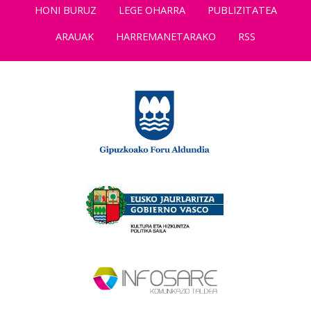
HONI BURUZ
LEGE OHARRA
PUBLIZITATEA
ARAUAK
HARREMANETARAKO
RSS