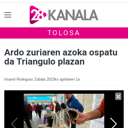
TOLOSA
Ardo zuriaren azoka ospatu
da Triangulo plazan
Imanol Rodriguez Zabala
2023ko apirilaren 1a