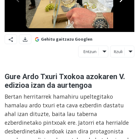
Gehitu gaitzazu Googlen
Entzun
Itzuli
Gure Ardo Txuri Txokoa azokaren V.
edizioa izan da aurtengoa
Bertan herritarrek hamahiru upeltegitako
hamalau ardo txuri eta cava ezberdin dastatu
ahal izan dituzte, baita lau taberna
ezberdinetako pintxoak ere. Jatorri eta herrialde
desberdinetako ardoak izan dira protagonista