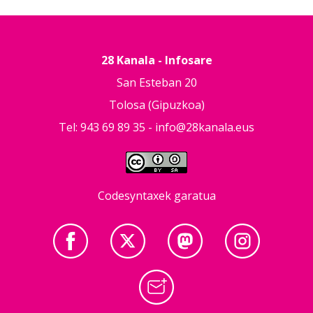
28 Kanala - Infosare
San Esteban 20
Tolosa (Gipuzkoa)
Tel: 943 69 89 35 -
info@28kanala.eus
Codesyntaxek garatua