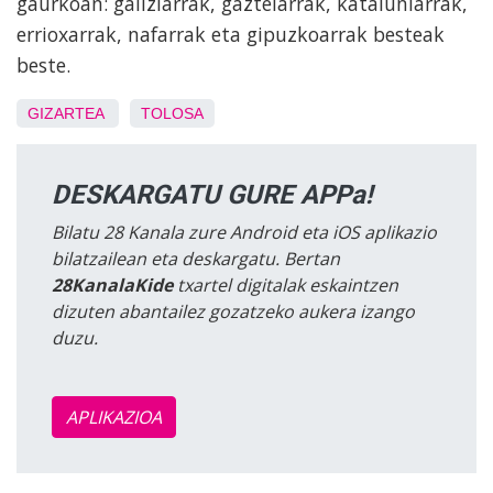
gaurkoan: galiziarrak, gaztelarrak, kataluniarrak,
errioxarrak, nafarrak eta gipuzkoarrak besteak
beste.
GIZARTEA
TOLOSA
DESKARGATU GURE APPa!
Bilatu 28 Kanala zure Android eta iOS aplikazio
bilatzailean eta deskargatu. Bertan
28KanalaKide
txartel digitalak eskaintzen
dizuten abantailez gozatzeko aukera izango
duzu.
APLIKAZIOA