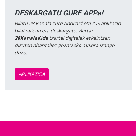
DESKARGATU GURE APPa!
Bilatu 28 Kanala zure Android eta iOS aplikazio
bilatzailean eta deskargatu. Bertan
28KanalaKide
txartel digitalak eskaintzen
dizuten abantailez gozatzeko aukera izango
duzu.
APLIKAZIOA