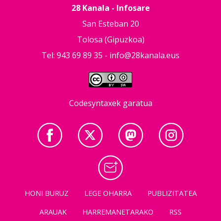
28 Kanala - Infosare
San Esteban 20
Tolosa (Gipuzkoa)
Tel: 943 69 89 35 -
info@28kanala.eus
Codesyntaxek garatua
HONI BURUZ
LEGE OHARRA
PUBLIZITATEA
ARAUAK
HARREMANETARAKO
RSS