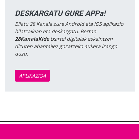
DESKARGATU GURE APPa!
Bilatu 28 Kanala zure Android eta iOS aplikazio
bilatzailean eta deskargatu. Bertan
28KanalaKide
txartel digitalak eskaintzen
dizuten abantailez gozatzeko aukera izango
duzu.
APLIKAZIOA