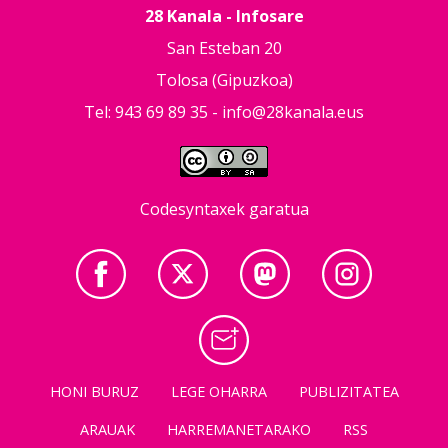
28 Kanala - Infosare
San Esteban 20
Tolosa (Gipuzkoa)
Tel: 943 69 89 35 -
info@28kanala.eus
Codesyntaxek garatua
HONI BURUZ
LEGE OHARRA
PUBLIZITATEA
ARAUAK
HARREMANETARAKO
RSS